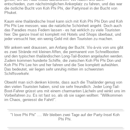
entschieden, zum nächstmöglichen Ankerplatz zu fahren, und das war
die östliche Bucht von Koh Phi Phi, der Partyinsel in der Bucht von
Phuket.
Kaum eine thailändische Insel kann sich mit Koh Phi Phi Don und Koh
Phi Phi Lee messen, was die natürliche Schönheit angeht. Doch auch
das Paradies muss Federn lassen - es hat wirklich zu viele Touristen
hier. Die ganze Insel ist komplett mit Hotels und Shops überbaut, und
jeder versucht hier, ein wenig Geld mit den Touristen zu machen.
Wir ankern weit draussen, am Anfang der Bucht. Vis-à-vis von uns gibt
es zwei Strände mit kleinen Affen, die permanent von Schnellbooten
und den typischen thailändischen Long-Tail-Booten angelaufen werden.
Zudem kommen hunderte Schiffe, die zwischen Koh Phi Phi Don und
Koh Phi Phi Lee hin und her fahren und die See komplett aufwühlen.
Das bedeutet, wir liegen sehr unruhig mitten im schwersten
Schiffsverkehr.
Obwohl man sich denken könnte, dass auch die Thailänder genug von
den vielen Touristen haben, sind sie sehr freundlich. Jeder Long-Tail-
Boot-Fahrer grüsst uns mit einem charmanten Lächeln und winkt uns im
Vorbeifahren zu. Es ist fast so, als ob sie sagen wollten: "Willkommen
im Chaos, geniesst die Fahrt!”.
"I love Phi Phi" .... Wir bleiben zwei Tage auf der Party-Insel Koh
Phi Phi.