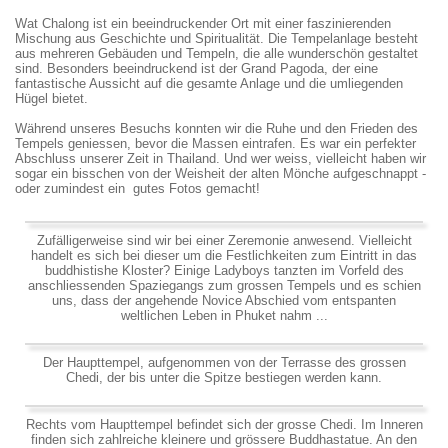
Wat Chalong ist ein beeindruckender Ort mit einer faszinierenden
Mischung aus Geschichte und Spiritualität. Die Tempelanlage besteht
aus mehreren Gebäuden und Tempeln, die alle wunderschön gestaltet
sind. Besonders beeindruckend ist der Grand Pagoda, der eine
fantastische Aussicht auf die gesamte Anlage und die umliegenden
Hügel bietet.
Während unseres Besuchs konnten wir die Ruhe und den Frieden des
Tempels geniessen, bevor die Massen eintrafen. Es war ein perfekter
Abschluss unserer Zeit in Thailand. Und wer weiss, vielleicht haben wir
sogar ein bisschen von der Weisheit der alten Mönche aufgeschnappt -
oder zumindest ein gutes Fotos gemacht!
Zufälligerweise sind wir bei einer Zeremonie anwesend. Vielleicht
handelt es sich bei dieser um die Festlichkeiten zum Eintritt in das
buddhistishe Kloster? Einige Ladyboys tanzten im Vorfeld des
anschliessenden Spaziegangs zum grossen Tempels und es schien
uns, dass der angehende Novice Abschied vom entspanten
weltlichen Leben in Phuket nahm ...
Der Haupttempel, aufgenommen von der Terrasse des grossen
Chedi, der bis unter die Spitze bestiegen werden kann.
Rechts vom Haupttempel befindet sich der grosse Chedi. Im Inneren
finden sich zahlreiche kleinere und grössere Buddhastatue. An den