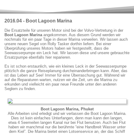
2016.04 - Boot Lagoon Marina
Die Ersatzteile für unseren Motor sind bei der Volvo-Vertretung in der
Boot Lagoon Marina
angekommen. Aus diesem Grund werden wir
nochmals für ein paar Tage in dieser Marina verweilen. Wir lassen auch
unsere neuen Segel von Rolly Tasker dorthin liefern. Bei einer
Überprüfung unseres Motors haben wir festgestellt, dass die
Seewasserpumpe ein Leck hat. Wir lassen diese und unsere gebrauchte
Ersatzpumpe ebenfalls hier reparieren.
Es ist schon erstaunlich, wie ein kleines Leck in der Seewasserpumpe
plötzlich die ganze Reiseplanung durcheinanderbringen kann. Aber, das
ist das Leben auf See! Immer für eine Überraschung gut. Während wir
auf die Reparaturen warten, nutzen wir die Zeit, um die Marina zu
erkunden und vielleicht ein paar neue Freunde unter den anderen
Seglern zu finden.
Boot Lagoon Marina, Phuket
Alle Arbeiten sind erledigt und wir verlassen die Boot Lagoon Marina.
Dies ist kein einfaches Unterfangen, denn man kann den langen,
etwa 4 Seemeilen langen Kanal nur bei Flut benutzen. Auch bei Flut
haben wir manchmal nur die berühmte “eine Handbreit Wasser unter
dem Kiel”. Die Marina bietet einen Lotsenservice an, der das Schiff