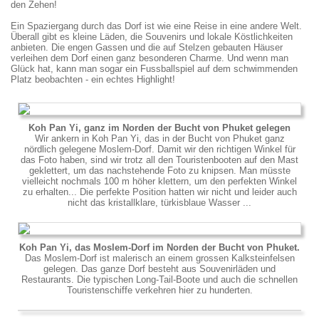
den Zehen!
Ein Spaziergang durch das Dorf ist wie eine Reise in eine andere Welt.
Überall gibt es kleine Läden, die Souvenirs und lokale Köstlichkeiten
anbieten. Die engen Gassen und die auf Stelzen gebauten Häuser
verleihen dem Dorf einen ganz besonderen Charme. Und wenn man
Glück hat, kann man sogar ein Fussballspiel auf dem schwimmenden
Platz beobachten - ein echtes Highlight!
Koh Pan Yi, ganz im Norden der Bucht von Phuket gelegen
Wir ankern in Koh Pan Yi, das in der Bucht von Phuket ganz
nördlich gelegene Moslem-Dorf. Damit wir den richtigen Winkel für
das Foto haben, sind wir trotz all den Touristenbooten auf den Mast
geklettert, um das nachstehende Foto zu knipsen. Man müsste
vielleicht nochmals 100 m höher klettern, um den perfekten Winkel
zu erhalten... Die perfekte Position hatten wir nicht und leider auch
nicht das kristallklare, türkisblaue Wasser ...
Koh Pan Yi, das Moslem-Dorf im Norden der Bucht von Phuket.
Das Moslem-Dorf ist malerisch an einem grossen Kalksteinfelsen
gelegen. Das ganze Dorf besteht aus Souvenirläden und
Restaurants. Die typischen Long-Tail-Boote und auch die schnellen
Touristenschiffe verkehren hier zu hunderten.