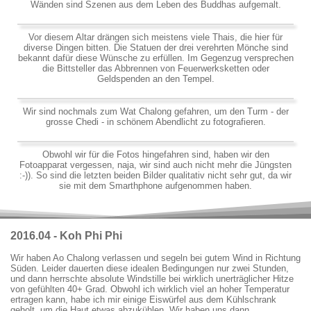
Wänden sind Szenen aus dem Leben des Buddhas aufgemalt.
Vor diesem Altar drängen sich meistens viele Thais, die hier für
diverse Dingen bitten. Die Statuen der drei verehrten Mönche sind
bekannt dafür diese Wünsche zu erfüllen. Im Gegenzug versprechen
die Bittsteller das Abbrennen von Feuerwerksketten oder
Geldspenden an den Tempel.
Wir sind nochmals zum Wat Chalong gefahren, um den Turm - der
grosse Chedi - in schönem Abendlicht zu fotografieren.
Obwohl wir für die Fotos hingefahren sind, haben wir den
Fotoapparat vergessen, naja, wir sind auch nicht mehr die Jüngsten
:-)). So sind die letzten beiden Bilder qualitativ nicht sehr gut, da wir
sie mit dem Smarthphone aufgenommen haben.
2016.04 - Koh Phi Phi
Wir haben Ao Chalong verlassen und segeln bei gutem Wind in Richtung
Süden. Leider dauerten diese idealen Bedingungen nur zwei Stunden,
und dann herrschte absolute Windstille bei wirklich unerträglicher Hitze
von gefühlten 40+ Grad. Obwohl ich wirklich viel an hoher Temperatur
ertragen kann, habe ich mir einige Eiswürfel aus dem Kühlschrank
geholt, um die Haut etwas abzukühlen. Wir haben uns dann