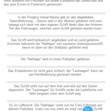
unter anderem mit Freunden auf einem Kanalboot die Landschaft und
das gute Essen in Frankreich geniessen.
In der Pangkor Island Marina gibt es das abgebildete
Spezialfahrzeug... Dieses wird in das Wasser gefahren und man
bewegt sich dann mit dem eigenen Schiff direkt über den hinteren
Teil des Fahrzeuges, welches samt Schiff gehoben werden kann.
Das Schiff wird hydraulisch angehoben und an Land gefahren.
Erstmals bekommt die "NatHape" eiin sauberes Unterwasserschiff,
bevor es dann an den Stellplatz gefahren wird.
Die "NatHape" wird zu ihrem Parkplatz gefahren.
Das Einparkieren ist nicht ganz einfach. der "Lastwagen" kann nur
per Fernbedienung gesteuert werden.
Das Schiff steht nun auf dem Kiel und wird auf den Seiten
abgestützt. Der "Lastwagen" für Schiffe senkt die Ladefläche und
fährt langsam unter dem Schiff weg.
Es ist vollbracht. Die "NatHape" steht nun für 5 bis 6 Monate auf
diesem Parkplatz. Links von uns steht ein total verlottertes Schiff
🔍