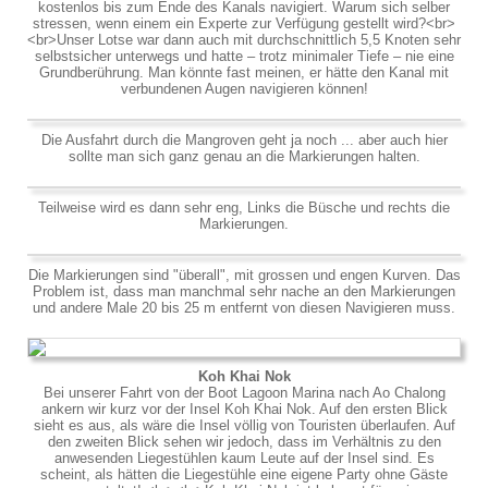
kostenlos bis zum Ende des Kanals navigiert. Warum sich selber
stressen, wenn einem ein Experte zur Verfügung gestellt wird?<br>
<br>Unser Lotse war dann auch mit durchschnittlich 5,5 Knoten sehr
selbstsicher unterwegs und hatte – trotz minimaler Tiefe – nie eine
Grundberührung. Man könnte fast meinen, er hätte den Kanal mit
verbundenen Augen navigieren können!
Die Ausfahrt durch die Mangroven geht ja noch ... aber auch hier
sollte man sich ganz genau an die Markierungen halten.
Teilweise wird es dann sehr eng, Links die Büsche und rechts die
Markierungen.
Die Markierungen sind "überall", mit grossen und engen Kurven. Das
Problem ist, dass man manchmal sehr nache an den Markierungen
und andere Male 20 bis 25 m entfernt von diesen Navigieren muss.
Koh Khai Nok
Bei unserer Fahrt von der Boot Lagoon Marina nach Ao Chalong
ankern wir kurz vor der Insel Koh Khai Nok. Auf den ersten Blick
sieht es aus, als wäre die Insel völlig von Touristen überlaufen. Auf
den zweiten Blick sehen wir jedoch, dass im Verhältnis zu den
anwesenden Liegestühlen kaum Leute auf der Insel sind. Es
scheint, als hätten die Liegestühle eine eigene Party ohne Gäste