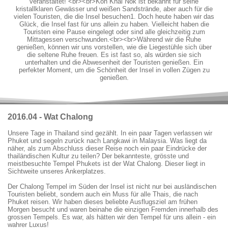
veranstaltet! <br><br>Koh Khai Nok ist bekannt für seine
kristallklaren Gewässer und weißen Sandstrände, aber auch für die
vielen Touristen, die die Insel besuchen1. Doch heute haben wir das
Glück, die Insel fast für uns allein zu haben. Vielleicht haben die
Touristen eine Pause eingelegt oder sind alle gleichzeitig zum
Mittagessen verschwunden.<br><br>Während wir die Ruhe
genießen, können wir uns vorstellen, wie die Liegestühle sich über
die seltene Ruhe freuen. Es ist fast so, als würden sie sich
unterhalten und die Abwesenheit der Touristen genießen. Ein
perfekter Moment, um die Schönheit der Insel in vollen Zügen zu
genießen.
2016.04 - Wat Chalong
Unsere Tage in Thailand sind gezählt. In ein paar Tagen verlassen wir
Phuket und segeln zurück nach Langkawi in Malaysia. Was liegt da
näher, als zum Abschluss dieser Reise noch ein paar Eindrücke der
thailändischen Kultur zu teilen? Der bekannteste, grösste und
meistbesuchte Tempel Phukets ist der Wat Chalong. Dieser liegt in
Sichtweite unseres Ankerplatzes.
Der Chalong Tempel im Süden der Insel ist nicht nur bei ausländischen
Touristen beliebt, sondern auch ein Muss für alle Thais, die nach
Phuket reisen. Wir haben dieses beliebte Ausflugsziel am frühen
Morgen besucht und waren beinahe die einzigen Fremden innerhalb des
grossen Tempels. Es war, als hätten wir den Tempel für uns allein - ein
wahrer Luxus!