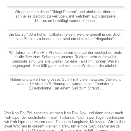
Wir geniessen diese "Dhingi-Fahrten" und sind froh, über ein
schnelles Beiboot zu verfügen, mit welchem auch grössere
Distanzen bewältigt werden können.
Die bis zu 400m hohen Kalksteinfelsen, welche überall in der Bucht
von Phuket zu finden sind, sind ein absoluter "Hingucker".
Wir fahren um Koh Phi Phi Lee herum und auf der westlichen Seite
ist die See zum Schrecken unserer Rücken, sehr aufgewühlt.
Beiboote sind, wie alle Gleiter, für eine Fahrt mit höhren Wellen
ungeeignet. Man fällt ganz hart von einer Welle auf die nächste.
Neben uns ankert ein grosses Schiff mit vielen Gästen. Vielleicht
wegen der starken Strömung schwimmen alle Touristen in
"Einerkolonne", an einem Seil zum Strand ...
Von Koh Phi Phi segelten wir nach Koh Rok Nok und dann direkt nach
Koh Lipe, der südlichsten Insel Thailands. Nach zwei Tagen verliessen
wir Koh Lipe und reisten nach Telaga in Langkawi, Malaysia. Wir bleiben
zwei Wochen in diesem kleinen Hafen, um einige Servicearbeiten zu
erledigen. Ende Mai wollen wir in Pangkor das Schiff für ein paar