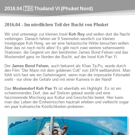
2016.04 🇹🇭 Thailand VI (Phuket Nord)
2016.04 - Im nördlichen Teil der Bucht von Phuket
Wir sind unterwegs zur kleinen Insel
Koh Roy
und wollen dort die Nacht
verbringen. Danach fahren wir 9 Seemeilen westlich zur kleinen
Inselgruppe Koh Hong, wo wir eine fantastische Höhle besuchen wollen.
Aber das ist noch nicht alles! Es gibt noch zwei weitere sehenswerte
Stationen: die Gegend um den berühmten James Bond Felsen und das
Moslemdorf ganz im Norden der Bucht, auf der Insel Koh Pan Yi.
Der
James Bond Felsen
, auch bekannt als Khao Ta-Pu, wurde durch
den Film "Der Mann mit dem goldenen Colt” von 1974 weltberühmt. Man
fühlt sich fast wie ein Geheimagent, wenn man die imposante Felsnadel
sieht - nur ohne die Gefahr und mit einer Kamera in der Hand!
Das
Moslemdorf Koh Pan Yi
ist ebenfalls ein Highlight. Es ist ein
schwimmendes Dorf, das auf Stelzen gebaut wurde und eine
faszinierende Mischung aus Kultur und Geschichte bietet. Hier kann
man das Leben der Einheimischen hautnah erleben und vielleicht sogar
ein paar kulinarische Köstlichkeiten probieren..