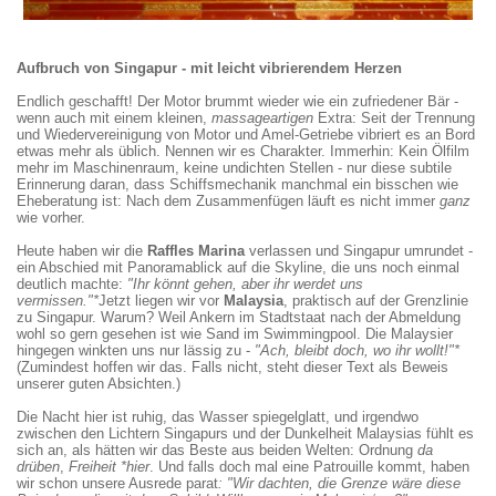
Aufbruch von Singapur - mit leicht vibrierendem Herzen
Endlich geschafft! Der Motor brummt wieder wie ein zufriedener Bär -
wenn auch mit einem kleinen,
massageartigen
Extra: Seit der Trennung
und Wiedervereinigung von Motor und Amel-Getriebe vibriert es an Bord
etwas mehr als üblich. Nennen wir es Charakter. Immerhin: Kein Ölfilm
mehr im Maschinenraum, keine undichten Stellen - nur diese subtile
Erinnerung daran, dass Schiffsmechanik manchmal ein bisschen wie
Eheberatung ist: Nach dem Zusammenfügen läuft es nicht immer
ganz
wie vorher.
Heute haben wir die
Raffles Marina
verlassen und Singapur umrundet -
ein Abschied mit Panoramablick auf die Skyline, die uns noch einmal
deutlich machte:
"Ihr könnt gehen, aber ihr werdet uns
vermissen."*
Jetzt liegen wir vor
Malaysia
, praktisch auf der Grenzlinie
zu Singapur. Warum? Weil Ankern im Stadtstaat nach der Abmeldung
wohl so gern gesehen ist wie Sand im Swimmingpool. Die Malaysier
hingegen winkten uns nur lässig zu -
"Ach, bleibt doch, wo ihr wollt!"*
(Zumindest hoffen wir das. Falls nicht, steht dieser Text als Beweis
unserer guten Absichten.)
Die Nacht hier ist ruhig, das Wasser spiegelglatt, und irgendwo
zwischen den Lichtern Singapurs und der Dunkelheit Malaysias fühlt es
sich an, als hätten wir das Beste aus beiden Welten: Ordnung
da
drüben
,
Freiheit *hier
. Und falls doch mal eine Patrouille kommt, haben
wir schon unsere Ausrede parat
: "Wir dachten, die Grenze wäre diese