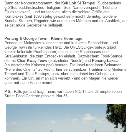
Dann der Kontrastprogramm: der
Kek Lok Si Tempel
, Südostasiens
größtes buddhistisches Heiligtum. Sein Name verspricht "höchste
Glückseligkeit" - und tatsächlich, allein die schiere Größe des
Komplexes (seit 1890 stetig gewachsen) macht demütig. Goldene
Buddha-Statuen, Pagoden wie aus einem Märchen und ein Ausblick, der
selbst müde Seglerbeine beflügelt.
Penang & George Town - Kleine Hommage
Penang ist Malaysias kulinarische und kulturelle Schatzkiste - und
George Town ihr funkelndes Herz. Die UNESCO-gekrönte Altstadt
vereint koloniale Prachtbauten, chinesische Shophouses und
Straßenkunst, die zum Entdecken einlädt. Dazwischen: Food-Stände,
die mit
Char Kway Teow
(brutzelnden Nudeln) und
Penang Laksa
(sauer-scharfer Kokossuppe) betören. Die Insel trägt ihren Beinamen
"Perle des Orients" zu Recht: hier verschmelzen Tradition und Moderne,
Tempel und Tech-Startups, ganz ohne sich dabei ins Gehege zu
kommen. Ein Ort, an man sich verliebt - und den Magen nie wieder
ganz mit nach Hause nimmt.
P.S.:
Falls jemand fragt - nein, wir haben NICHT alle 37 empfohlenen
Street-Food-Gerichte probiert. Nur 36.