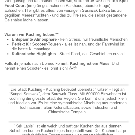
Wer günstig und fantastisch essen will, sollte ab
16 Uhr
den
Top Spot
Food Court
(im grün gestrichenen Parkhaus, oberste Etage)
aufsuchen. Hier gibt es alles, von würzigem
Sarawak Laksa
bis zu
gegrillten Meeresfrüchten - und das zu Preisen, die selbst gestandene
Geizhälse lächeln lassen.
Warum wir Kuching lieben:**
Entspannte Atmosphäre
- kein Stress, nur freundliche Menschen
Perfekt für Scooter-Touren
- alles ist nah, und der Fahrtwind ist
die beste Klimaanlage
Kulinarische Highlights
- Street Food, das Geschichten erzählt
Falls ihr jemals nach Borneo kommt:
Kuching ist ein Muss
. Und
nehmt einen Scooter - es lohnt sich!
🛵🌴
Die Stadt Kuching - Kuching bedeutet übersetzt "Katze" - liegt an
"Sungai Sarawak", dem Sarawak-Fluss. Mit 600'000 Einwohnern ist
Kuchinhg die grösste Stadt der Region. Sie kommt uns jedoch klein
und friedlich vor. Es ist eine sympathische Mischung aus modernen
Hochhäusern, alten Kolonialbauten, sowie Indischen und
Chinesische Tempeln.
"Kek Lapis" ist ein weich und saftiger Kuchen der aus dünnen
Schichten bunten Kuchenteiges hergestellt wird. Der Kuchen hat je