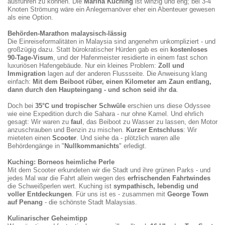
ausführen zu können. Die
Marina Kuching
ist winzig und eng; bei 3-4
Knoten Strömung wäre ein Anlegemanöver eher ein Abenteuer gewesen
als eine Option.
Behörden-Marathon malaysisch-lässig
Die Einreiseformalitäten in Malaysia sind angenehm unkompliziert - und
großzügig dazu. Statt bürokratischer Hürden gab es ein
kostenloses
90-Tage-Visum
, und der Hafenmeister residierte in einem fast schon
luxuriösen Hafengebäude. Nur ein kleines Problem:
Zoll und
Immigration
lagen auf der anderen Flussseite. Die Anweisung klang
einfach:
Mit dem Beiboot rüber, einen Kilometer am Zaun entlang,
dann durch den Haupteingang
-
und schon seid ihr da
.
Doch bei
35°C und tropischer Schwüle
erschien uns diese Odyssee
wie eine Expedition durch die Sahara - nur ohne Kamel. Und ehrlich
gesagt: Wir waren zu
faul
, das Beiboot zu Wasser zu lassen, den Motor
anzuschrauben und Benzin zu mischen.
Kurzer Entschluss
: Wir
mieteten einen
Scooter
. Und siehe da - plötzlich waren alle
Behördengänge in "
Nullkommanichts
" erledigt.
Kuching: Borneos heimliche Perle
Mit dem Scooter erkundeten wir die Stadt und ihre grünen Parks - und
jedes Mal war die Fahrt allein wegen des
erfrischenden Fahrtwindes
die Schweißperlen wert. Kuching ist
sympathisch, lebendig und
voller Entdeckungen
. Für uns ist es - zusammen mit
George Town
auf Penang
- die schönste Stadt Malaysias.
Kulinarischer Geheimtipp