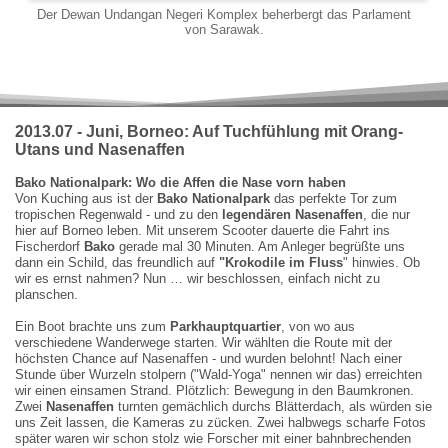
Der Dewan Undangan Negeri Komplex beherbergt das Parlament
von Sarawak.
2013.07 - Juni, Borneo: Auf Tuchfühlung mit Orang-
Utans und Nasenaffen
Bako Nationalpark: Wo die Affen die Nase vorn haben
Von Kuching aus ist der
Bako Nationalpark
das perfekte Tor zum
tropischen Regenwald - und zu den
legendären Nasenaffen
, die nur
hier auf Borneo leben. Mit unserem Scooter dauerte die Fahrt ins
Fischerdorf
Bako
gerade mal 30 Minuten. Am Anleger begrüßte uns
dann ein Schild, das freundlich auf
"
Krokodile im Fluss
" hinwies. Ob
wir es ernst nahmen? Nun … wir beschlossen, einfach nicht zu
planschen.
Ein Boot brachte uns zum
Parkhauptquartier
, von wo aus
verschiedene Wanderwege starten. Wir wählten die Route mit der
höchsten Chance auf Nasenaffen - und wurden belohnt! Nach einer
Stunde über Wurzeln stolpern ("Wald-Yoga" nennen wir das) erreichten
wir einen einsamen Strand. Plötzlich: Bewegung in den Baumkronen.
Zwei
Nasenaffen
turnten gemächlich durchs Blätterdach, als würden sie
uns Zeit lassen, die Kameras zu zücken. Zwei halbwegs scharfe Fotos
später waren wir schon stolz wie Forscher mit einer bahnbrechenden