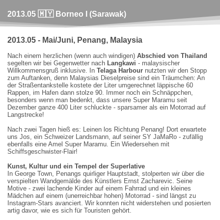
2013.05 🇲🇾 Borneo I (Sarawak)
2013.05 - Mai/Juni, Penang, Malaysia
Nach einem herzlichen (wenn auch windigen)
Abschied von Thailand
segelten wir bei Gegenwetter nach
Langkawi
- malaysischer
Willkommensgruß inklusive. In
Telaga Harbour
nutzten wir den Stopp
zum Auftanken, denn Malaysias Dieselpreise sind ein Träumchen: An
der Straßentankstelle kostete der Liter umgerechnet läppische 60
Rappen, im Hafen dann stolze 90. Immer noch ein Schnäppchen,
besonders wenn man bedenkt, dass unsere Super Maramu seit
Dezember ganze 400 Liter schluckte - sparsamer als ein Motorrad auf
Langstrecke!
Nach zwei Tagen hieß es: Leinen los Richtung Penang! Dort erwartete
uns Jos, ein Schweizer Landsmann, auf seiner SY JaMaRo - zufällig
ebenfalls eine Amel Super Maramu. Ein Wiedersehen mit
Schiffsgeschwister-Flair!
Kunst, Kultur und ein Tempel der Superlative
In George Town, Penangs quirliger Hauptstadt, stolperten wir über die
verspielten Wandgemälde des Künstlers Ernst Zacharevic. Seine
Motive - zwei lachende Kinder auf einem Fahrrad und ein kleines
Mädchen auf einem (unerreichbar hohen) Motorrad - sind längst zu
Instagram-Stars avanciert. Wir konnten nicht widerstehen und posierten
artig davor, wie es sich für Touristen gehört.