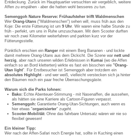
Entdeckung. Zurück im Hauptquartier versuchten wir vergeblich, weitere
Affen zu erspähen - aber die hatten wohl besseres zu tun.
Semenggoh Nature Reserve: Frühaufsteher trifft Waldmenschen
Wer
Orang-Utans
("Waldmenschen") sehen will, muss früh aus den
Koje: Die erste Fütterung ist um
9 Uhr
. Wir waren eine halbe Stunde zu
früh - perfekt, um uns in Ruhe umzuschauen. Mit dem Scooter durften
wir noch zwei Kilometer weiterfahren und parkten kurz vor der
Fütterungsstelle.
Pünktlich erschien ein
Ranger
mit einem Berg Bananen - und lockte
damit mehrere Orang-Utans aus dem Dickicht. Die Szene war
nett und
herzig
, aber nach unseren wilden Erlebnissen in
Kumai
(wo die Affen
einfach so an Bord kletterten) wirkte es fast ein bisschen wie
"
Orang-
Utan light
". Für Erstbesucher ist Semenggoh aber trotzdem ein
absolutes Highlight
- und wer weiß, vielleicht verstecken sich ja hinter
den Bäumen noch ein paar freche Überraschungsgäste.
Warum sich die Parks lohnen:
Bako:
Echte Abenteuer-Stimmung - mit Nasenaffen, die aussehen,
als hätten sie eine Karriere als Cartoon-Figuren verpasst.
Semenggoh:
Garantierte Orang-Utan-Sichtungen, auch wenn es
hier etwas "
organisierter
" zugeht.
Scooter-Mobilität:
Ohne das fahrbare Untersatz wären wir nie so
flexibel gewesen!
Ein kleiner Tipp:
Wer nach der Affen-Safari noch Energie hat, sollte in Kuching einen
Sea