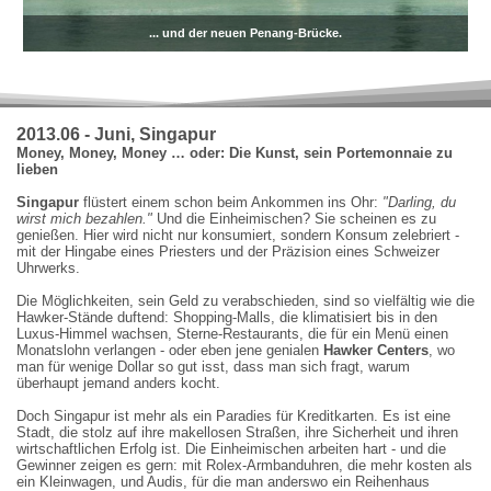
... und der neuen Penang-Brücke.
2013.06 - Juni, Singapur
Money, Money, Money … oder: Die Kunst, sein Portemonnaie zu
lieben
Singapur
flüstert einem schon beim Ankommen ins Ohr:
"Darling, du
wirst mich bezahlen."
Und die Einheimischen? Sie scheinen es zu
genießen. Hier wird nicht nur konsumiert, sondern Konsum zelebriert -
mit der Hingabe eines Priesters und der Präzision eines Schweizer
Uhrwerks.
Die Möglichkeiten, sein Geld zu verabschieden, sind so vielfältig wie die
Hawker-Stände duftend: Shopping-Malls, die klimatisiert bis in den
Luxus-Himmel wachsen, Sterne-Restaurants, die für ein Menü einen
Monatslohn verlangen - oder eben jene genialen
Hawker Centers
, wo
man für wenige Dollar so gut isst, dass man sich fragt, warum
überhaupt jemand anders kocht.
Doch Singapur ist mehr als ein Paradies für Kreditkarten. Es ist eine
Stadt, die stolz auf ihre makellosen Straßen, ihre Sicherheit und ihren
wirtschaftlichen Erfolg ist. Die Einheimischen arbeiten hart - und die
Gewinner zeigen es gern: mit Rolex-Armbanduhren, die mehr kosten als
ein Kleinwagen, und Audis, für die man anderswo ein Reihenhaus