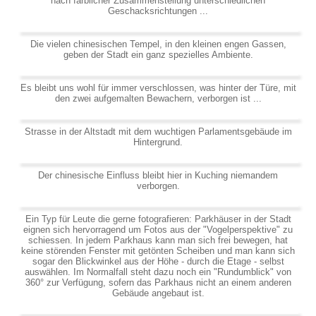
nach farblicher Zusammenstellung unterschiedlichen
Geschacksrichtungen ...
Die vielen chinesischen Tempel, in den kleinen engen Gassen,
geben der Stadt ein ganz spezielles Ambiente.
Es bleibt uns wohl für immer verschlossen, was hinter der Türe, mit
den zwei aufgemalten Bewachern, verborgen ist ...
Strasse in der Altstadt mit dem wuchtigen Parlamentsgebäude im
Hintergrund.
Der chinesische Einfluss bleibt hier in Kuching niemandem
verborgen.
Ein Typ für Leute die gerne fotografieren: Parkhäuser in der Stadt
eignen sich hervorragend um Fotos aus der "Vogelperspektive" zu
schiessen. In jedem Parkhaus kann man sich frei bewegen, hat
keine störenden Fenster mit getönten Scheiben und man kann sich
sogar den Blickwinkel aus der Höhe - durch die Etage - selbst
auswählen. Im Normalfall steht dazu noch ein "Rundumblick" von
360° zur Verfügung, sofern das Parkhaus nicht an einem anderen
Gebäude angebaut ist.