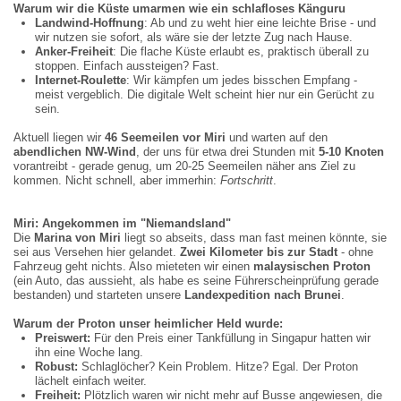
Warum wir die Küste umarmen wie ein schlafloses Känguru
Landwind-Hoffnung
: Ab und zu weht hier eine leichte Brise - und
wir nutzen sie sofort, als wäre sie der letzte Zug nach Hause.
Anker-Freiheit
: Die flache Küste erlaubt es, praktisch überall zu
stoppen. Einfach aussteigen? Fast.
Internet-Roulette
: Wir kämpfen um jedes bisschen Empfang -
meist vergeblich. Die digitale Welt scheint hier nur ein Gerücht zu
sein.
Aktuell liegen wir
46 Seemeilen vor Miri
und warten auf den
abendlichen NW-Wind
, der uns für etwa drei Stunden mit
5
-
10 Knoten
vorantreibt - gerade genug, um 20-25 Seemeilen näher ans Ziel zu
kommen. Nicht schnell, aber immerhin:
Fortschritt
.
Miri: Angekommen im
"
Niemandsland
"
Die
Marina von Miri
liegt so abseits, dass man fast meinen könnte, sie
sei aus Versehen hier gelandet.
Zwei Kilometer bis zur Stadt
- ohne
Fahrzeug geht nichts. Also mieteten wir einen
malaysischen Proton
(ein Auto, das aussieht, als habe es seine Führerscheinprüfung gerade
bestanden) und starteten unsere
Landexpedition nach Brunei
.
Warum der Proton unser heimlicher Held wurde:
Preiswert:
Für den Preis einer Tankfüllung in Singapur hatten wir
ihn eine Woche lang.
Robust:
Schlaglöcher? Kein Problem. Hitze? Egal. Der Proton
lächelt einfach weiter.
Freiheit:
Plötzlich waren wir nicht mehr auf Busse angewiesen, die