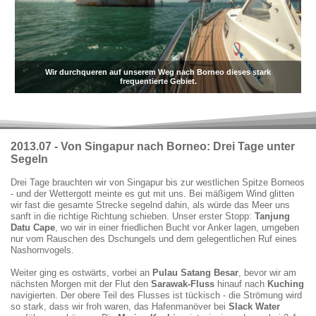
Wir durchqueren auf unserem Weg nach Borneo dieses stark
frequentierte Gebiet.
2013.07 -
Von Singapur nach Borneo: Drei Tage unter
Segeln
Drei Tage brauchten wir von Singapur bis zur westlichen Spitze Borneos
- und der Wettergott meinte es gut mit uns. Bei mäßigem Wind glitten
wir fast die gesamte Strecke segelnd dahin, als würde das Meer uns
sanft in die richtige Richtung schieben. Unser erster Stopp:
Tanjung
Datu Cape
, wo wir in einer friedlichen Bucht vor Anker lagen, umgeben
nur vom Rauschen des Dschungels und dem gelegentlichen Ruf eines
Nashornvogels.
Weiter ging es ostwärts, vorbei an
Pulau Satang Besar
, bevor wir am
nächsten Morgen mit der Flut den
Sarawak-Fluss
hinauf nach
Kuching
navigierten. Der obere Teil des Flusses ist tückisch - die Strömung wird
so stark, dass wir froh waren, das Hafenmanöver bei
Slack Water