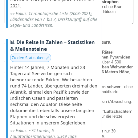
dass das Auge des Horus
schon schlimmere Katastrophen
2021.
überlebt hat
. Zum Beispiel die Pyramiden-Baustelle ohne Kran …
oder den Tag, als Cleopatra sich für Caesar statt für Bitcoin
👀 Fokus: Chronologische Liste (2003–2021),
entschied.
Länderindex von A bis Z, Direktzugriff auf alle
Segel- und Landreisen.
📊 Die Reise in Zahlen – Statistiken
2008
.12 -
Die Pyramiden von Gizeh & Sakkara
& Meilensteine
Die Pyramiden von Gizeh: Giganten aus Stein und Rätsel
Kein Besuch in Ägypten ist komplett ohne die
Zu den Statistiken 🔗
ikonischen Pyramiden
von Gizeh
. Wie schweigende Wächter stehen sie seit über 4.500
Hinter 14 Jahren, 7 Monaten und 23
Jahren in der Wüste - die letzte noch erhaltene der
Sieben Weltwunder
der Antike
. Die Cheops-Pyramide, mit ursprünglich
146 Metern Höhe
,
Tagen auf See verbergen sich
ist ein Monument der Superlative:
beeindruckende Fakten: Wir besuchten
rund 74 Länder, überquerten dreimal den
2,3 Millionen Steinblöcke
, jeder bis zu
2,5 Tonnen schwer
- ohne
Atlantik, einmal den Pazifik sowie den
Mörtel so präzise gefügt, dass nicht einmal eine Kreditkarte
dazwischen passt.
Indischen Ozean und passierten
Exakte
Ausrichtung nach den Himmelsrichtungen
(Abweichung:
sechsmal den Äquator. Diese Seite
nur
0,05 Grad
- wie ohne Kompass?).
dokumentiert ebenfalls unsere längsten
Die
innere Struktur
mit Korridoren, Kammern und "
Luftschächten
"
Etappen und die schwierigsten
wirft bis heute Fragen auf: Waren sie wirklich nur für die letzte
Reise des Pharaos gedacht?
Situationen in unserem Seglerleben.
👀 Fokus: ~74 Länder, 6
Doch während in Gizeh die Touristenströme tosen, liegt nur
30
Äquatorüberquerungen, 5.349 Tage
Kilometer südlich
ein oft übersehenes Juwel:
Sakkara
.