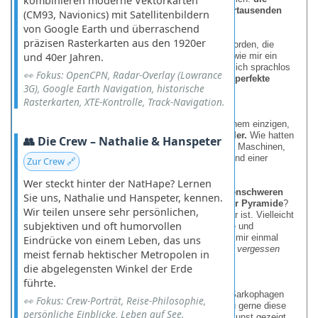
kombinieren moderne Vektorkarten
steinernen Särge
(ohne Inhalt !),
die dort seit Jahrtausenden
(CM93, Navionics) mit Satellitenbildern
ruhten
.
von Google Earth und überraschend
präzisen Rasterkarten aus den 1920er
Manche von ihnen waren auf eine Weise geöffnet worden, die
heute kaum noch denkbar wäre -
und 40er Jahren.
mit Sprengstoff
, wie mir ein
älterer Wärter damals erzählte. Doch was mich wirklich sprachlos
👀 Fokus: OpenCPN, Radar-Overlay (Lowrance
machte, war nicht die rabiate Methode, sondern die
perfekte
3G), Google Earth Navigation, historische
Handwerkskunst
dieser Sarkophage.
Rasterkarten, XTE-Kontrolle, Track-Navigation.
Meisterwerk aus einem einzigen Stein
Die
Wannen
dieser steinernen Gräber waren aus einem einzigen,
massiven Block gehauen -
ohne Fugen, ohne Fehler.
Wie hatten
👥 Die Crew – Nathalie & Hanspeter
die alten Handwerker das geschafft? Ohne moderne Maschinen,
ohne Diamantsägen, nur mit Kupfermeißeln, Sand und einer
Zur Crew 🔗
unglaublichen Portion Geduld?
Wer steckt hinter der NatHape? Lernen
Und dann die Frage:
Wie brachte man diese tonnenschweren
Sie uns, Nathalie und Hanspeter, kennen.
Steinkisten überhaupt in die engen Kammern der Pyramide
?
Wir teilen unsere sehr persönlichen,
Millimeterarbeit, wie sie heute kaum noch vorstellbar ist. Vielleicht
subjektiven und oft humorvollen
rollten sie auf Baumstämmen, vielleicht halfen Seile und
Hebelsysteme - oder, wie ein schmunzelnder Guide mir einmal
Eindrücke von einem Leben, das uns
sagte:
"Vielleicht wussten sie einfach Dinge, die wir vergessen
meist fernab hektischer Metropolen in
haben."
die abgelegensten Winkel der Erde
führte.
Ein versäumtes Wiedersehen
Bei unserem Besuch waren die Räume mit diesen Sarkophagen
👀 Fokus: Crew-Porträt, Reise-Philosophie,
leider
für Touristen gesperrt
. Ich hätte meiner Frau gerne diese
persönliche Einblicke, Leben auf See.
erstaunlichen Zeugnisse altägyptischer Handwerkskunst gezeigt,