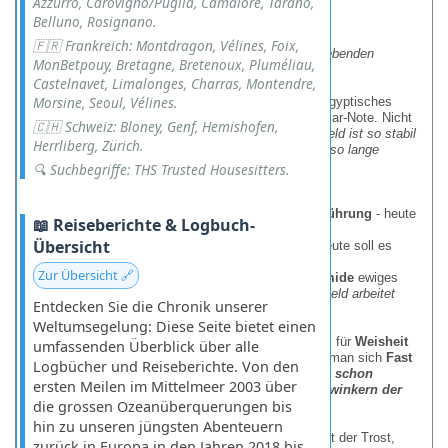
Azzurro, Carovigno/Puglia, Camaiore, Tarano,
Belluno, Rosignano.
Schweigen ...
🇫🇷 Frankreich: Montdragon, Vélines, Foix,
Dann:
"Äh … eine Pyramide mit einem drüberschwebenden
MonBetpouy, Bretagne, Bretenoux, Pluméliau,
Augen-Symbol?"
Castelnavet, Limalonges, Charras, Montendre,
Morsine, Seoul, Vélines.
Und so landete das
Auge des Horus
- ein uraltes ägyptisches
Symbol für Schutz und Allwissenheit - auf der 1-Dollar-Note. Nicht
🇨🇭 Schweiz: Bloney, Genf, Hemishofen,
als Esoterik-Gag, sondern als Statement:
"Unser Geld ist so stabil
Herrliberg, Zürich.
wie ein 4.500 Jahre alter Steinberg
-
und wird genauso lange
halten!"
(Nun ja … zumindest war das der Plan.)
🔍 Suchbegriffe: THS Trusted Housesitters.
Die Ironie der Geschichte:
Die Ägypter meinten mit dem Auge
göttliche Führung
- heute
📖 Reiseberichte & Logbuch-
vertrauen wir lieber der
Federal Reserve
.
Übersicht
Horus’ Auge sollte
böse Mächte abwehren
- heute soll es
wohl
Inflation fernhalten
. (Mäßiger Erfolg.)
Zur Übersicht 🔗
Eigentlich symbolisiert die
unvollendete Pyramide
ewiges
Streben - aber die meisten sehen darin eher:
"Geld arbeitet
Entdecken Sie die Chronik unserer
nicht? Stimmt, wir auch nicht."
Weltumsegelung: Diese Seite bietet einen
Das größte Rätsel
? Dass ausgerechnet ein Symbol für
Weisheit
umfassenden Überblick über alle
und Macht
jetzt auf einem Schein prangt, mit dem man sich
Fast
Logbücher und Reiseberichte. Von den
Food
kauft. Vielleicht dachten die Designer:
"
Wenn schon
ersten Meilen im Mittelmeer 2003 über
Kapitalismus, dann mit Stil
-
und einem Augenzwinkern der
die grossen Ozeanüberquerungen bis
Pharaonen
."
hin zu unseren jüngsten Abenteuern
Immerhin: Sollte die US-Wirtschaft je crashen, bleibt der Trost,
zurück in Europa in den Jahren 2018 bis