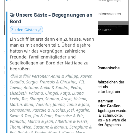
schade ...
Gregor Spörry
🤝 Unsere Gäste – Begegnungen an
hat eine Webseite mit diesem sehr interessanten
Thema:
Die Gruft der Riesen in Sakkara
.
Bord
Chephren Pyramide. Bei diesem Bauwerk ist die Aussenverkleidung im
Zu den Gästen 🔗
Der Eingang zum Komplex Zoser der Pyramide von Sakkara.
Die Sphinx, Bewacherin der grossen Pyramiden von Gizeh.
Die grossen Pyramiden von Gizeh.
obersten Teil noch intakt.
Chephren Pyramide.
Chephren Pyramide.
Ein Schiff ist erst dann ein Zuhause, wenn
man es mit anderen teilt. Über die Jahre
hatten wir das Vergnügen, zahlreiche
2008.12 - Die Moscheen von Kairo: Wo
Freunde, Familienmitglieder und
Pharaonensteine neu erstrahlen
Segelkollegen an Bord der NatHape zu
Die Muhammad-Ali-Moschee (Alabastermoschee): Osmanische
begrüßen.
Pracht mit
ä
gyptischem Erbe
🧑🏻‍🤝‍🧑🏻 Personen: Anna & Philipp, Xavier,
Claudio, Sergio, Francois & Christine, YCL
Hoch über Kairo thront die
Alabastermoschee
- das Wahrzeichen der
Zitadelle, das Muhammad Ali Pascha im 19. Jahrhundert als
Tawau, Antoine, Anika & Sandro, Pedro,
Machtsymbol errichten ließ. Doch ihr strahlender Alabaster birgt ein
Elisabeth, Paloma, Chrigel, Katja, Luana,
faszinierendes Geheimnis:
Levin, Tae, Shanya, Shanon, Araya, Helena,
Steine mit Vergangenheit:
Teile der Verkleidung stammen
Martin, Mina, Valentin, Janina, Tania & Jack,
tatsächlich von der
kalksteinernen Au
ß
enschicht der Gro
ß
en
Somosomo, Pascale & Nicolas, Joel, Agathe,
Pyramide von Gizeh
, die über die Jahrhunderte abgetragen wurde.
Swan & Tao, Jim & Pam, Francoise & Eric,
Ironie der Geschichte
: Was einst Cheops’ Grabmal schmückte,
ziert nun die Kuppeln eines osmanischen Herrschers - als wäre die
Vanuatu, Marcia & Jean, Albertine & Pierre,
Pyramide selbst zum
gr
öß
ten Baumaterial-Spender
Ägyptens
Thom, Wien, Susanne & Markus, Seraphine &
geworden.
Epi, Pulotu & Kinder, Mary & Kinder, Maca,