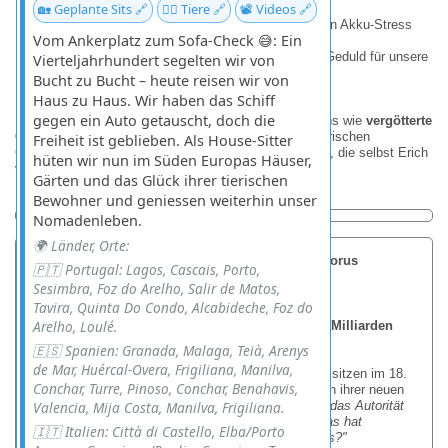
🏡 Geplante Sits 🔗
🐕‍🦺 Tiere 🔗
📽️ Videos 🔗
Pauschalarrangements genügen:
Ein
guter Reisefü
hrer
(Papier schlägt Handy - kein Akku-Stress
Vom Ankerplatz zum Sofa-Check 😅: Ein
am Grab von Tutanchamun!)
Ein
Taxifahrer mit Verhandlungsgeschick
(und Geduld für unsere
Vierteljahrhundert segelten wir von
Preisvorstellungen)
Bucht zu Bucht – heute reisen wir von
Ein
Hotel nach Wahl
(von schlicht bis palastartig)
Haus zu Haus. Wir haben das Schiff
gegen ein Auto getauscht, doch die
Unser Geheimtipp?
Peter
, unser lokaler Freund, der uns wie
vergötterte
Gast-Pharaonen
verwöhnte - mit Insider-Tipps, kulinarischen
Freiheit ist geblieben. Als House-Sitter
Geheimadressen und der ein oder anderen Geschichte, die selbst Erich
hüten wir nun im Süden Europas Häuser,
von Däniken staunen ließe.
Gärten und das Glück ihrer tierischen
Bewohner und geniessen weiterhin unser
Nomadenleben.
🌍 Länder, Orte:
Das Allsehende Auge oder Auge des Horus
🇵🇹 Portugal: Lagos, Cascais, Porto,
Sesimbra, Foz do Arelho, Salir de Matos,
Tavira, Quinta Do Condo, Alcabideche, Foz do
Arelho, Loulé.
Das Auge des Horus & der Dollar: Ein Blick, der Milliarden
regiert
🇪🇸 Spanien: Granada, Malaga, Teià, Arenys
de Mar, Huércal-Overa, Frigiliana, Manilva,
Man stelle sich vor: Ein paar Gründerväter der USA sitzen im 18.
Conchar, Turre, Pinoso, Conchar, Benahavis,
Jahrhundert zusammen und grübeln über das Design ihrer neuen
Währung. Plötzlich ruft einer:
Valencia, Mija Costa, Manilva, Frigiliana.
"Wir brauchen etwas, das Autorität
ausstrahlt - aber bitte mit geheimnisvollem Flair! Was hat
🇮🇹 Italien: Città di Castello, Elba/Porto
jahrtausendealtes Prestige und wirkt trotzdem seriös?"