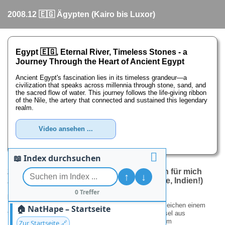
2008.12 🇪🇬 Ägypten (Kairo bis Luxor)
Egypt 🇪🇬, Eternal River, Timeless Stones - a
Journey Through the Heart of Ancient Egypt
Ancient Egypt's fascination lies in its timeless grandeur—a
civilization that speaks across millennia through stone, sand, and
the sacred flow of water. This journey follows the life-giving ribbon
of the Nile, the artery that connected and sustained this legendary
realm.
Video ansehen ...
📖 Index durchsuchen
2008.12 - Alles relativ: Wie Kairo und Gizeh für mich
↑
↓
zum Ent
spannungsparadies wurde (Danke, Indien!)
0 Treffer
Kairo: Vom Hexenkessel zur entspannten Oase
Meine Erinnerungen an Kairo aus den 1970er-Jahren gleichen einem
🏠 NatHape – Startseite
turbulenten Basar der Sinne: ein brodelnder Hexenkessel aus
Hupkonzerten, wild gestikulierenden Händlern und einem
Zur Startseite 🔗