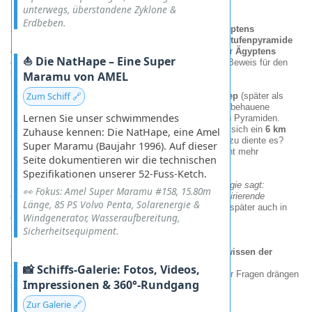
unterwegs, überstandene Zyklone &
Erdbeben.
Sakkara: Wo alles begann
-
die erste Pyramide Ägyptens
Hier, in der ältesten Nekropole des Landes, steht die
Stufenpyramide
des Pharao Djoser
(ca.
2650 v. Chr
.). Sie ist nicht nur
Ägyptens
⛵ Die NatHape – Eine Super
erster Monumentalbau aus Stein
, sondern auch ein Beweis für den
kühnen Erfindergeist der frühen Baumeister.
Maramu von AMEL
Zum Schiff 🔗
Architektonische Revolution
: Der geniale
Imhotep
(später als
Gott verehrt!) ersetzte erstmals Lehmziegel durch behauene
Lernen Sie unser schwimmendes
Kalksteinblöcke - der Startschuss für alle späteren Pyramiden.
Rätselhafte Tunnel
: Unter der Pyramide erstreckt sich ein
6 km
Zuhause kennen: Die NatHape, eine Amel
langes Labyrinth
aus Gängen und Kammern. Wozu diente es?
Super Maramu (Baujahr 1996). Auf dieser
Rituale? Symbolik? Oder etwas, das wir heute nicht mehr
Seite dokumentieren wir die technischen
verstehen?
Spezifikationen unserer 52-Fuss-Ketch.
Unser Guide flüsterte grinsend:
"Die offizielle Archäologie sagt:
👀 Fokus: Amel Super Maramu #158, 15.80m
Grabmal. Aber manche glauben, Imhotep hatte …
i
nspirierende
Länge, 85 PS Volvo Penta, Solarenergie &
Träume."
Vielleicht von denselben "Lehrmeistern", die später auch in
Windgenerator, Wasseraufbereitung,
Gizeh ihre Spuren hinterließen?
Sicherheitsequipment.
Pyramidenrätsel & die Sirius-Connection: Sternenwissen der
Alten?
📸 Schiffs-Galerie: Fotos, Videos,
Je länger man vor diesen Bauwerken steht, desto mehr Fragen drängen
Impressionen & 360°-Rundgang
sich auf:
Zur Galerie 🔗
Die Cheops-Pyramide
-
zu perfekt für Zufall?