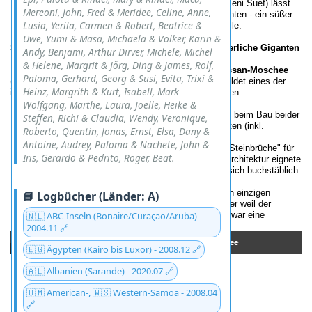
Fun Fact:
Der Alabaster (genauer: Kalkstein aus Beni Suef) lässt
Mereoni, John, Fred & Meridee, Celine, Anne,
die Moschee im Sonnenlicht wie
Zuckerwerk
leuchten - ein süßer
Lusia, Yerila, Carmen & Robert, Beatrice &
Kontrast zu den rauen Festungsmauern der Zitadelle.
Uwe, Yumi & Masa, Michaela & Volker, Karin &
Sultan-Hassan-Moschee & Rifa’i-Moschee: Mittelalterliche Giganten
Andy, Benjami, Arthur Dirver, Michele, Michel
& Helene, Margrit & Jörg, Ding & James, Rolf,
Dieses architektonische Zwillingspaar - die
Sultan-Hassan-Moschee
Paloma, Gerhard, Georg & Susi, Evita, Trixi &
(14. Jh.) und die neuerere
Rifa’i-Moschee
(19. Jh.) - bildet eines der
Heinz, Margrith & Kurt, Isabell, Mark
imposantesten Ensembles Kairos. Und auch hier spielen
Pyramidensteine eine Rolle:
Wolfgang, Marthe, Laura, Joelle, Heike &
Recycelte Monumente:
Historiker vermuten, dass beim Bau beider
Steffen, Richi & Claudia, Wendy, Veronique,
Moscheen Marmor und Kalkstein von antiken Stätten (inkl.
Roberto, Quentin, Jonas, Ernst, Elsa, Dany &
Pyramiden-Verblendung) wiederverwendet wurden.
Antoine, Audrey, Paloma & Nachete, John &
Warum?
Praktisch: Die nahen Pyramiden waren "Steinbrüche" für
Iris, Gerardo & Pedrito, Roger, Beat.
spätere Baumeister. Symbolisch: Die islamische Architektur eignete
sich das Erbe der Pharaonen an - und machte es sich buchstäblich
zu eigen.
Kuriosit
ä
t:
Die Sultan-Hassan-Moschee hat keinen einzigen
📘 Logbücher (Länder: A)
rechten Winkel - entweder aus religiöser Demut oder weil der
🇳🇱 ABC-Inseln (Bonaire/Curaçao/Aruba) -
Architekt den Zirkel verlegte. (Scherz beiseite: Es war eine
bewusste Abkehr von "heidnischer" Präzision.)
2004.11 🔗
Muhammad Ali Moschee - Alabastermoschee
Sultan Hassan Moschee und Rifa ´i-Moschee
🇪🇬 Ägypten (Kairo bis Luxor) - 2008.12 🔗
🇦🇱 Albanien (Sarande) - 2020.07 🔗
🇺🇲 American-, 🇼🇸 Western-Samoa - 2008.04
🔗