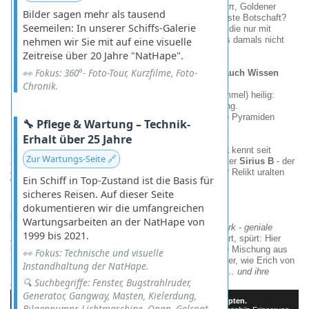
Ihre Maße kodieren
mathematische Konstanten
(π, Goldener
Bilder sagen mehr als tausend
Schnitt) - reine Bauplan-Notwendigkeit oder bewusste Botschaft?
Seemeilen: In unserer Schiffs-Galerie
Die
"
K
önigskammer
"
besteht aus Granitblöcken, die nur mit
Diamantsägen bearbeitet werden könnten … die es damals nicht
nehmen wir Sie mit auf eine visuelle
gab.
Zeitreise über 20 Jahre "NatHape".
👀 Fokus: 360°- Foto-Tour, Kurzfilme, Foto-
Sirius
-
der Stern, der nicht nur leuchtet, sondern auch Wissen
schenkt?
Chronik.
Für die Ägypter war
Sirius
(hellster Stern am Nachthimmel) heilig:
Ihr
Kalender
basierte auf seinem jährlichen Aufgang.
Der Gott
Osiris
wurde mit ihm verbunden - und die Pyramiden
🔧 Pflege & Wartung – Technik-
sollen seine Position spiegeln.
Erhalt über 25 Jahre
Das größte Mysterium:
Das afrikanische
Dogon-Volk
kennt seit
Zur Wartungs-Seite 🔗
Jahrhunderten Details über Sirius‘ unsichtbaren Begleiter
Sirius B
- der
erst
1862
mit Teleskopen entdeckt wurde. Zufall? Oder Relikt uralten
Ein Schiff in Top-Zustand ist die Basis für
Wissens?
sicheres Reisen. Auf dieser Seite
dokumentieren wir die umfangreichen
Fazit: Staunen erlaubt, Dogmen optional
Wartungsarbeiten an der NatHape von
Die offizielle Wissenschaft betont:
"Alles Menschenwerk - geniale
1999 bis 2021.
Planung, keine Aliens!"
Doch wer die Pyramiden berührt, spürt: Hier
liegt mehr als nur Stein. Vielleicht ist die Wahrheit eine Mischung aus
👀 Fokus: Technische und visuelle
menschlichem Genius und verlorenem Wissen
-
oder, wie Erich von
Instandhaltung der NatHape.
Däniken sagen würde:
"Die Götter waren Astronauten … und ihre
🔍 Suchbegriffe: Fenster, Bugstrahlruder,
Landeplätze stehen noch in der Wüste."
Generator, Gangway, Masten, Kielerdung,
Sakkara, eine der ältesten Pyramiden von Ägypten.
Abendstimmung mit den drei grossen Pyramiden
Postkartenmotiv
Bilgenpumpr, Lichtmaschine, Onan, Gelcoat