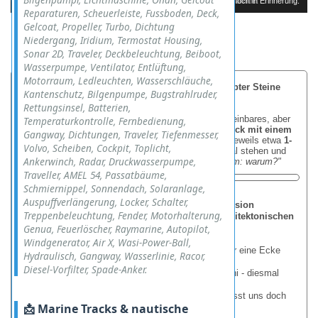
Ich habe die Kammern von meinem ersten Besuch in Ägypten noch in Erinnerung.
Mykerinos-, Chephren- und Cheops-Pyramide von Gizeh.
Ein Berbers mit seinem Kamel und der Cheops-Pyramide.
Reparaturen, Scheuerleiste, Fussboden, Deck,
Gelcoat, Propeller, Turbo, Dichtung
Niedergang, Iridium, Termostat Housing,
Sonar 2D, Traveler, Deckbeleuchtung, Beiboot,
Wasserpumpe, Ventilator, Entlüftung,
Motorraum, Ledleuchten, Wasserschläuche,
Das rätselhafte 90-Grad-Wunder: Als die Ägypter Steine
Kantenschutz, Bilgenpumpe, Bugstrahlruder,
einfach um die Ecke dachten.
Rettungsinsel, Batterien,
Vor der Großen Sphinx von Gizeh steht ein unscheinbares, aber
Temperaturkontrolle, Fernbedienung,
verblüffendes Relikt: ein
monolithischer Steinblock mit einem
Gangway, Dichtungen, Traveler, Tiefenmesser,
perfekten 90-Grad-Winkel
, bei dem beide Seiten jeweils etwa
1-
Volvo, Scheiben, Cockpit, Toplicht,
1,5 Meter lang
sind. Wer das sieht, bleibt erstmal stehen und
Ankerwinch, Radar, Druckwasserpumpe,
denkt:
"Wer macht denn so etwas - und vor allem: warum?"
Traveller, AMEL 54, Passatbäume,
Schmiernippel, Sonnendach, Solaranlage,
Auspuffverlängerung, Locker, Schalter,
Die offizielle Erklärung: Pragmatismus mit Präzision
Treppenbeleuchtung, Fender, Motorhalterung,
Archäologen vermuten, dass es sich um einen
architektonischen
Probeblock
Genua, Feuerlöscher, Raymarine, Autopilot,
handeln könnte.
Die alten Baumeister könnten damit:
Windgenerator, Air X, Wasi-Power-Ball,
ihre
Werkzeuge testen
("Wie sauber kriegen wir eine Ecke
Hydraulisch, Gangway, Wasserlinie, Racor,
hin?"),
Diesel-Vorfilter, Spade-Anker.
Lehrlinge trainieren
("Versuch’s nochmal, Meni - diesmal
ohne Meißel-Abdrücke!"),
oder schlicht
Material übrig
gehabt haben ("Lasst uns doch
📩 Marine Tracks & nautische
mal was Verrücktes machen!").