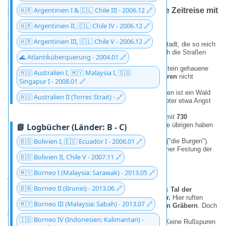
🇦🇷 Argentinien I & 🇨🇱 Chile III - 2006.12 🔗
2008.12 - Luxor & das Tal der K
ö
nige: Eine Zeitreise mit
R
ä
tselgarantie
🇦🇷 Argentinien II, 🇨🇱 Chile IV - 2006.12 🔗
Luxor - Wo Geschichte zum Spaziergang wird
🇦🇷 Argentinien III, 🇨🇱 Chile V - 2006.12 🔗
Eine Flugstunde südlich von Kairo liegt
Luxor
- eine Stadt, die so reich
an antiken Schätzen ist, dass man beim Bummel durch die Straßen
🌊 Atlantiküberquerung - 2004.01 🔗
fast über Pharaonen stolpert. Die Highlights:
L
uxor-Tempel:
Majestätische Säulen, die wie in Stein gehauene
🇦🇺 Australien I, 🇲🇾 Malaysia I, 🇸🇬
Baumstämme wirken - nur dass sie seit
3.400 Jahren
nicht
Singapur I - 2008.01 🔗
umgefallen sind.
Karnak-Tempel:
Sein
Hypostyl-Saal
mit 134 S
ä
ulen ist ein Wald
🇦🇺 Australien II (Torres Strait) - 🔗
aus Hieroglyphen. Man fragt sich:
"Haben die Ägypter etwa Angst
gehabt, der Himmel könnte herunterfallen?"
Sphingen-Allee
: Einst verband sie beide Tempel mit
730
Wä
chterstatuen
. Heute stehen noch 58 davon - die übrigen haben
📘 Logbücher (Länder: B - C)
wohl
"Pause im Sand".
🇧🇴 Bolivien I, 🇪🇨 Ecuador I - 2006.01 🔗
Fun Fact:
Der Name "Luxor" kommt von
al-Uqsur
("die Burgen").
Kein Wunder: Wer hier wandelt, fühlt sich wie in einer Festung der
🇧🇴 Bolivien II, Chile V - 2007.11 🔗
Zeit.
🇲🇾 Borneo I (Malaysia: Sarawak) - 2013.05 🔗
Tal der K
ö
nige: Grabm
ä
ler mit Geheimnisfaktor
🇧🇳 Borneo II (Brunei) - 2013.06 🔗
Gegenüber von Luxor, in der schroffen Wüste, liegt das
Tal der
K
ö
nige
- Ägyptens VIP-Friedhof des
15.
-
10. Jh. v. Chr.
Hier ruften
🇲🇾 Borneo III (Malaysia: Sabah) - 2013.07 🔗
Pharaonen wie Tutanchamun in
tief in Fels gehauenen Gr
ä
bern
. Doch
das wahre Wunder sind die
Wandmalereien
:
🇮🇩 Borneo IV (Indonesien: Kalimantan) -
Rä
tsel 1:
Wie malte man im Dunkeln so präzise? Keine Rußspuren