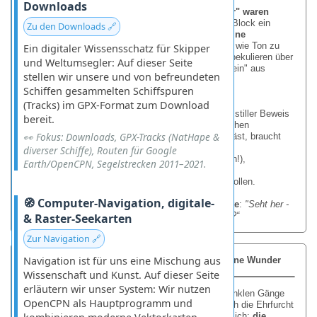
Downloads
Die inoffizielle Theorie: Als Steine noch "knetbar" waren
Für Fans alternativer Geschichtstheorien ist dieser Block ein
Zu den Downloads 🔗
Paradebeispiel. Könnte es sein, dass die Ägypter
eine
vergessene Technik
beherrschten, um Stein weich wie Ton zu
Ein digitaler Wissensschatz für Skipper
formen? Einige Forscher (wie Joseph Davidovits) spekulieren über
und Weltumsegler: Auf dieser Seite
"geopolymeren" Beton
- eine Art antiken "Lego-Stein" aus
stellen wir unsere und von befreundeten
gemahlenem Kalkstein und Bindemitteln.
Schiffen gesammelten Schiffspuren
Der Charme des Unerklärlichen
(Tracks) im GPX-Format zum Download
Egal, wie er entstand - dieser Steinblock ist ein stiller Beweis
bereit.
für die
spielerische Meisterschaft
der ägyptischen
👀 Fokus: Downloads, GPX-Tracks (NatHape &
Handwerker. Wer heute einen solchen Winkel fräst, braucht
CNC-Maschinen. Damals gab’s nur:
diverser Schiffe), Routen für Google
Kupfermeißel
(weicher als der bearbeitete Stein!),
Earth/OpenCPN, Segelstrecken 2011–2021.
Geduld
(viel Geduld !),
und den Stolz, es einfach
perfekt
machen zu wollen.
🧭 Computer-Navigation, digitale-
Vielleicht war es ja auch eine Art
antike Visitenkarte
:
"Seht her -
WIR können das. Braucht ihr noch einen Obelisken?
“
& Raster-Seekarten
Zur Navigation 🔗
Navigation ist für uns eine Mischung aus
Ein Wiedersehen mit Sakkara: Stein gewordene Wunder
Wissenschaft und Kunst. Auf dieser Seite
erläutern wir unser System: Wir nutzen
Als ich in den 1970er Jahren zum ersten Mal die dunklen Gänge
OpenCPN als Hauptprogramm und
der Stufenpyramide von Sakkara besuchte, traf mich die Ehrfurcht
wie ein Schlag. Vor allem eines blieb mir unvergesslich:
die