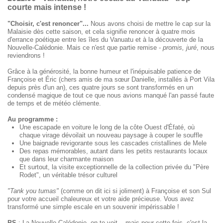
courte mais intense !
"Choisir, c'est renoncer"...
Nous avons choisi de mettre le cap sur la
Malaisie dès cette saison, et cela signifie renoncer à quatre mois
d'errance poétique entre les îles du Vanuatu et à la découverte de la
Nouvelle-Calédonie. Mais ce n'est que partie remise -
promis, juré
, nous
reviendrons !
Grâce à la générosité, la bonne humeur et l'inépuisable patience de
Françoise et Éric (chers amis de ma sœur Danielle, installés à Port Vila
depuis près d'un an), ces quatre jours se sont transformés en un
condensé magique de tout ce que nous avions manqué l'an passé faute
de temps et de météo clémente.
Au programme :
Une escapade en voiture le long de la côte Ouest d'Éfaté, où
chaque virage dévoilait un nouveau paysage à couper le souffle
Une baignade revigorante sous les cascades cristallines de Mele
Des repas mémorables, autant dans les petits restaurants locaux
que dans leur charmante maison
Et surtout, la visite exceptionnelle de la collection privée du "Père
Rodet", un véritable trésor culturel
"Tank you tumas"
(comme on dit ici si joliment) à Françoise et son Sul
pour votre accueil chaleureux et votre aide précieuse. Vous avez
transformé une simple escale en un souvenir impérissable !
PS
: La Nouvelle-Calédonie, on te voit... mais pour cette fois, c'est la