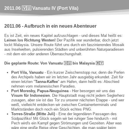
2011.06 🇻🇺 Vanuatu IV (Port Vila)
2011.06
-
Aufbruch in ein neues Abenteuer
Es ist Zeit, ein neues Kapitel aufzuschlagen - und dieses Mal heißt es:
Leinen los Richtung Westen!
Der Pazifik war wunderbar, doch jetzt
lockt Malaysia. Unsere Route führt uns durch ein faszinierendes Mosaik
aus Inselwelten, pulsierenden Städten und unberührten Naturparadiesen
- mit dem ein oder anderen Überraschungshalt.
Die geplante Route: Von Vanuatu
🇻🇺
bis Malaysia
🇲🇾
Port Vila, Vanuatu
- Ein kurzer Zwischenstopp nur, denn die Perlen
des Archipels haben wir im letzten Jahr ausgiebig erkundet. Zeit für
einen letzten "
Tanna-Kaffee
" am Hafen, dann heißt es: Abschied
nehmen vom melanesischen Paradies.
Port Moresby, Papua-Neuguinea
- Hier besorgen wir uns das
Visum für Indonesien
. Die Hauptstadt mag nicht jedem Seglerherz
zusagen, aber sie ist das Tor zu unserer nächsten Etappe - und wer
weiß, vielleicht entdecken wir zwischen Containerterminals und
Marktständen doch noch ein Stück echtes PNG.
Torres-Straße (Mitte Juli)
- Eine der legendären Passagen des
Südpazifiks! Mit Glück segeln wir bei ruhiger See hindurch - mit
Pech wird's ein Kampf gegen Strömungen und Gezeiten. Aber was
wäre eine große Reise ohne Geschichten, die man später beim