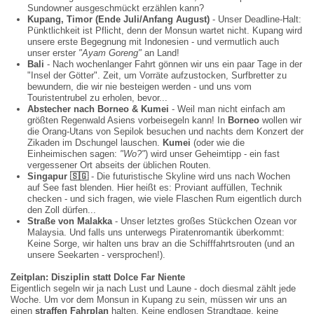
Sundowner ausgeschmückt erzählen kann?
Kupang, Timor (Ende Juli/Anfang August)
- Unser Deadline-Halt:
Pünktlichkeit ist Pflicht, denn der Monsun wartet nicht. Kupang wird
unsere erste Begegnung mit Indonesien - und vermutlich auch
unser erster
"Ayam Goreng"
an Land!
Bali
- Nach wochenlanger Fahrt gönnen wir uns ein paar Tage in der
"Insel der Götter". Zeit, um Vorräte aufzustocken, Surfbretter zu
bewundern, die wir nie besteigen werden - und uns vom
Touristentrubel zu erholen, bevor...
Abstecher nach Borneo & Kumei
- Weil man nicht einfach am
größten Regenwald Asiens vorbeisegeln kann! In
Borneo
wollen wir
die Orang-Utans von Sepilok besuchen und nachts dem Konzert der
Zikaden im Dschungel lauschen.
Kumei
(oder wie die
Einheimischen sagen:
"Wo?"
) wird unser Geheimtipp - ein fast
vergessener Ort abseits der üblichen Routen.
Singapur
🇸🇬
- Die futuristische Skyline wird uns nach Wochen
auf See fast blenden. Hier heißt es: Proviant auffüllen, Technik
checken - und sich fragen, wie viele Flaschen Rum eigentlich durch
den Zoll dürfen...
Straße von Malakka
- Unser letztes großes Stückchen Ozean vor
Malaysia. Und falls uns unterwegs Piratenromantik überkommt:
Keine Sorge, wir halten uns brav an die Schifffahrtsrouten (und an
unsere Seekarten - versprochen!).
Zeitplan: Disziplin statt Dolce Far Niente
Eigentlich segeln wir ja nach Lust und Laune - doch diesmal zählt jede
Woche. Um vor dem Monsun in Kupang zu sein, müssen wir uns an
einen
straffen Fahrplan
halten. Keine endlosen Strandtage, keine