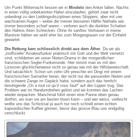
Um Punkt Mitternacht liessen wir in
Mindelo
den Anker fallen. Nachts
in einen völlig unbekannten Hafen einzulaufen, gehört zwar nicht
unbedingt zu den Lieblingsdisziplinen eines Skippers, aber mit vier
wachsamen Augen – wobei die meiner besseren Hälfte Nathalie wie
immer besonders scharf waren – verloren auch die dunklen Schatten
des Hafens ihren Schrecken. Ohne ihr sanftes Vertrauen in meine
Manöver hätten wir wohl eher bis zum Morgengrauen vor der Einfahrt
gewartet.
Die Rettung kam schliesslich direkt aus dem Äther
. Da wir als
„inoffizielle“ Amateurfunker praktisch mit Gott und der Welt vernetzt
sind, schilderten wir unser Nieten-Drama in der morgendlichen
französischen Segler-Funkerrunde. Hier nimmt man es mit den
Lizenzen glücklicherweise nicht so genau wie mit der Hilfsbereitschaft.
Und tatsächlich: Schon um zehn Uhr preschte ein Dingi mit einem
französischen Samariter heran, der nicht nur die passenden Nieten und
die schwere Zange im Gepäck hatte, sondern auch das herrlich
beruhigende „
On a tout ce qu’il vous faut!
“ auf den Lippen trug. Das
Problem war im Handumdrehen gelöst und wir konnten das Lachen
wieder einpacken. Manchmal führt einen eine Panne eben genau
dorthin, wo man sie am besten lösen kann – und wer weiss, vielleicht
wollte uns das Schicksal ja auch nur noch schnell einen echten
kapverdischen Kaffee gönnen, bevor das grosse Blau uns endgültig
verschluckt.