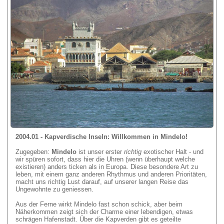
2004.01 - Kapverdische Inseln: Willkommen in Mindelo!
Zugegeben:
Mindelo
ist unser erster
richtig
exotischer Halt - und
wir spüren sofort, dass hier die Uhren (wenn überhaupt welche
existieren) anders ticken als in Europa. Diese besondere Art zu
leben, mit einem ganz anderen Rhythmus und anderen Prioritäten,
macht uns richtig Lust darauf, auf unserer langen Reise das
Ungewohnte zu geniessen.
Aus der Ferne wirkt Mindelo fast schon schick, aber beim
Näherkommen zeigt sich der Charme einer lebendigen, etwas
schrägen Hafenstadt. Über die Kapverden gibt es geteilte