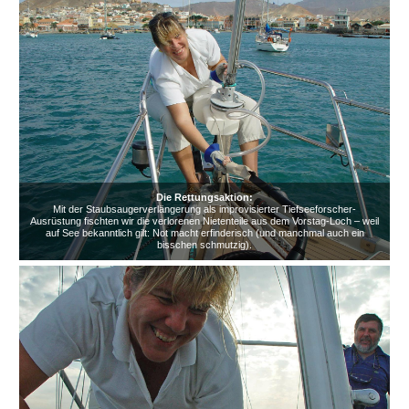
Die Rettungsaktion:
Mit der Staubsaugerverlängerung als improvisierter Tiefseeforscher-
Ausrüstung fischten wir die verlorenen Nietenteile aus dem Vorstag-Loch – weil
auf See bekanntlich gilt: Not macht erfinderisch (und manchmal auch ein
bisschen schmutzig).