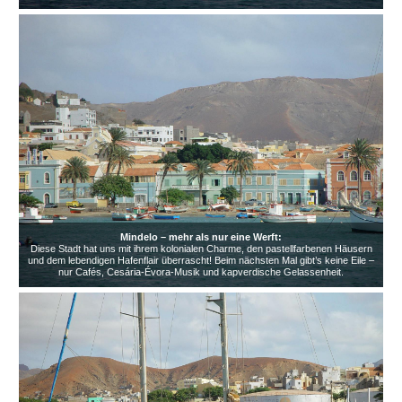
Mindelo – mehr als nur eine Werft:
Diese Stadt hat uns mit ihrem kolonialen Charme, den pastellfarbenen Häusern
und dem lebendigen Hafenflair überrascht! Beim nächsten Mal gibt’s keine Eile –
nur Cafés, Cesária-Évora-Musik und kapverdische Gelassenheit.