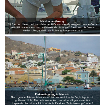
Mission Vernietung:
Mit frischen Nieten und französischer Hilfe wird das Vorstag jetzt bombenfest –
kein Silikon mehr, nur noch stahlharte Verbindungen! Bald kann die Genua
wieder rollen, und wir: ab Richtung Sonnenuntergang
Ferienstimmung in Mindelo:
Nach getaner Nieten-Arbeit lehnen wir uns zurück – die Bucht liegt jetzt in
goldenem Licht, Fischerboote tuckern vorbei, und irgendwo ertönt
kapverdischer Morna. Nicht schlecht für einen "Zwischenstopp", oder?