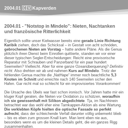
2004.01 🇨🇻 Kapverden
2004.01 - "Notstop in Mindelo": Nieten, Nachtanken
und französische Ritterlichkeit
Eigentlich sollte unser Kielwasser bereits eine
gerade Linie Richtung
Karibik
ziehen, doch das Schicksal – in Gestalt von acht schnöden,
gebrochenen Nieten am Vorstag
– hatte andere Pläne. Als die Genua
plötzlich ihren Dienst beim Einrollen quittierte, standen wir vor einer
dieser typischen Segler-Entscheidungen: Reicht eine provisorische
Reparatur mit Schrauben und Panzerband für ein paar hundert
Seemeilen? Vielleicht. Aber für eine ganze Ozeanüberquerung?
Definitiv
nicht
. Also drehten wir ab und nahmen
Kurs auf Mindelo
. Trotz der
fehlenden Genua machte die „NatHape“ immer noch beachtliche
5,3
Knoten im Schnitt
und erreichte nach 140 Seemeilen sicher den
Hafen. Gar nicht mal so schlecht für ein improvisiertes Vorankommen!
Die Ursache des Übels war fast schon ironisch. Vor Jahren hatte mir ein
kluger Kopf geraten, die Nieten vor Oxidation zu schützen,
woraufhin
ich sie gewissenhaft mit Silikon abgedichtete
. Tja, im Nachhinein
betrachtet war das wohl eher eine Tarnkappen-Aktion als eine Wartung.
Die verklebten Köpfe hielten die optische Fassade so perfekt
aufrecht
, dass der schleichende Verfall darunter völlig unbemerkt blieb
– bis es eben zum grossen Knall kam. Man lernt eben nie aus,
besonders wenn es um die kleinen Details geht, die ein ganzes Rigg
zusammenhalten.