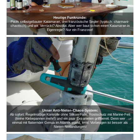
Heutige Funkrunde:
Pauls selbstgebauter Katamaran, drei französische Segler (typisch: charmant-
chaotisch) und wir. Verrückt? Absolut. Aber wer baut schon einen Katamaran in
Eigenregie? Nur ein Franzose!
Unser Anti-Nieten-Chaos-System:
Ab sofort: Regelmäßige Kontrolle ohne Silikon-Falle, Rostschutz mit Marine-Fett
(keine Klebepannen mehr!) und ein paar Extranieten griffbereit. Denn wer
einmal mit flatternder Genua im Atlantik stand, lernt: Vorbeugen ist besser als
Nieten-Notlandungen!