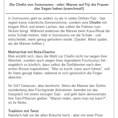
Die Chefin von Somosomo - oder: Warum auf Fiji die Frauen
das Sagen haben (manchmal!)
In Somosomo geht es anders zu als in vielen Dörfern Fijis - hier
regiert keine männliche Donnerstimme, sondern eine
Chiefin
mit
klugem Blick und einem Lachen, das selbst die Palmen zum
Nicken bringt. Während anderswo die Männer beim Kava-Ritual die
erste Schale trinken, hebt in Somosomo
sie
die Schale - und
entscheidet, wann genug getrunken wurde. (Spoiler: Meist später,
als die Männer hofften.)
Matriarchat mit Bula-Charme
Man erzählt sich, dass die Wahl zur Chiefin nicht nur wegen ihrer
Weisheit, sondern auch wegen ihres legendären Fischcurrys fiel -
angeblich so köstlich, dass selbst die Dorfältesten nach dem
ersten Bissen kapitulierten. "Wer so kocht, kann auch führen", soll
ihr Vater gesagt haben, während er sich genüsslich die Finger
ableckte.
Ihr Stil? Gelassen, aber bestimmt. Wenn die Männer des Dorfes
stundenlang über Fischgründe diskutieren, beendet sie das
Gespräch mit einem einzigen Satz - und geht dann demonstrativ
ihre Taro-Pflanzen gießen. "Warum reden, wenn man tun kann?",
ist ihr Motto.
Tradition mit Twist
Natürlich hält sie die alten Bräuche hoch - aber mit einer Prise