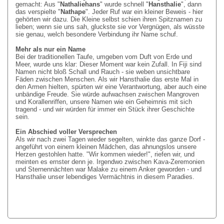
gemacht: Aus "
Nathaliehans
" wurde schnell "
Hansthalie
", dann
das verspielte "
Nathape
". Jeder Ruf war ein kleiner Beweis - hier
gehörten wir dazu. Die Kleine selbst schien ihren Spitznamen zu
lieben; wenn sie uns sah, gluckste sie vor Vergnügen, als wüsste
sie genau, welch besondere Verbindung ihr Name schuf.
Mehr als nur ein Name
Bei der traditionellen Taufe, umgeben vom Duft von Erde und
Meer, wurde uns klar: Dieser Moment war kein Zufall. In Fiji sind
Namen nicht bloß Schall und Rauch - sie weben unsichtbare
Fäden zwischen Menschen. Als wir Hansthalie das erste Mal in
den Armen hielten, spürten wir eine Verantwortung, aber auch eine
unbändige Freude. Sie würde aufwachsen zwischen Mangroven
und Korallenriffen, unsere Namen wie ein Geheimnis mit sich
tragend - und wir würden für immer ein Stück ihrer Geschichte
sein.
Ein Abschied voller Versprechen
Als wir nach zwei Tagen wieder segelten, winkte das ganze Dorf -
angeführt von einem kleinen Mädchen, das ahnungslos unsere
Herzen gestohlen hatte. "Wir kommen wieder!", riefen wir, und
meinten es ernster denn je. Irgendwo zwischen Kava-Zeremonien
und Sternennächten war Malake zu einem Anker geworden - und
Hansthalie unser lebendiges Vermächtnis in diesem Paradies.