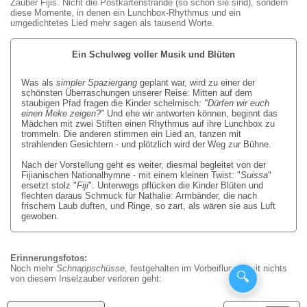
Zauber Fijis. Nicht die Postkartenstrände (so schön sie sind), sondern
...
diese Momente, in denen ein Lunchbox-Rhythmus und ein
Die
machen
umgedichtetes Lied mehr sagen als tausend Worte.
Kinder
für
von
uns
Ein
Somosomo
ein
beeindruckendes
Ein Schulweg voller Musik und Blüten
...
Meke.
Erlebnis.
Was als
simpler Spaziergang
geplant war, wird zu einer der
schönsten Überraschungen unserer Reise: Mitten auf dem
staubigen Pfad fragen die Kinder schelmisch
: "Dürfen wir euch
Seveci-
"Lailai",
einen Meke zeigen?"
Und ehe wir antworten können, beginnt das
jüngster
Mädchen mit zwei Stiften einen Rhythmus auf ihre Lunchbox zu
Sohn
trommeln. Die anderen stimmen ein Lied an, tanzen mit
von
strahlenden Gesichtern - und plötzlich wird der Weg zur Bühne.
Taina
Ein
&
Nach der Vorstellung geht es weiter, diesmal begleitet von der
Teil
Jim,
des
Timoci,
Die
Fijianischen Nationalhymne - mit einem kleinen Twist: "
Suissa
"
Seveci-
zweiter
Frauen
ersetzt stolz "
Fiji
". Unterwegs pflücken die Kinder Blüten und
Clanes.
Sohn
erstellen
flechten daraus Schmuck für Nathalie: Armbänder, die nach
Timoci,
von
Matten
frischem Laub duften, und Ringe, so zart, als wären sie aus Luft
Lora,Asenaca,
Veniana
aus
Taina
gewoben.
Vuni,
&
Pandanus,
mit
Veniana
Jack,
Jack,
welche
Mere
ihren
und
Tai-
Jim
für
in
zwei
die
Seveci
Seveci,
Fiji
und
eine
der
Söhnen
Die
Krankenschwester
Taina
und
Nathalie
=
seine
Beerding
Küche
Josua
Bucht
des
&
sein
Erinnerungsfotos:
&
happy
Sevecis
Mutter
benötigt
am
&
von
Dorfes
Jims
älterer
Noch mehr
Schnappschüsse
, festgehalten im Vorbeiflug, damit nichts
Raibe.
People.
Schiff.
Taina.
Vuni
werden.
Kochen.
Seveci.
Somosomo.
Savaira.
Familie.
Bruder.
🔍
von diesem Inselzauber verloren geht: