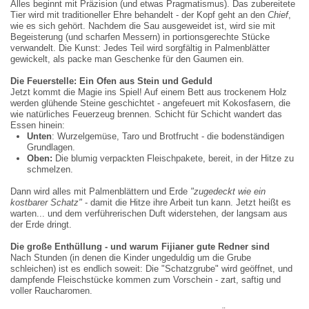
Alles beginnt mit Präzision (und etwas Pragmatismus). Das zubereitete
Tier wird mit traditioneller Ehre behandelt - der Kopf geht an den
Chief
,
wie es sich gehört. Nachdem die Sau ausgeweidet ist, wird sie mit
Begeisterung (und scharfen Messern) in portionsgerechte Stücke
verwandelt. Die Kunst: Jedes Teil wird sorgfältig in Palmenblätter
gewickelt, als packe man Geschenke für den Gaumen ein.
Die Feuerstelle: Ein Ofen aus Stein und Geduld
Jetzt kommt die Magie ins Spiel! Auf einem Bett aus trockenem Holz
werden glühende Steine geschichtet - angefeuert mit Kokosfasern, die
wie natürliches Feuerzeug brennen. Schicht für Schicht wandert das
Essen hinein:
Unten
: Wurzelgemüse, Taro und Brotfrucht - die bodenständigen
Grundlagen.
Oben:
Die blumig verpackten Fleischpakete, bereit, in der Hitze zu
schmelzen.
Dann wird alles mit Palmenblättern und Erde
"zugedeckt wie ein
kostbarer Schatz"
- damit die Hitze ihre Arbeit tun kann. Jetzt heißt es
warten... und dem verführerischen Duft widerstehen, der langsam aus
der Erde dringt.
Die gro
ß
e Enth
ü
llung
-
und warum Fijianer gute Redner sind
Nach Stunden (in denen die Kinder ungeduldig um die Grube
schleichen) ist es endlich soweit: Die "Schatzgrube" wird geöffnet, und
dampfende Fleischstücke kommen zum Vorschein - zart, saftig und
voller Raucharomen.