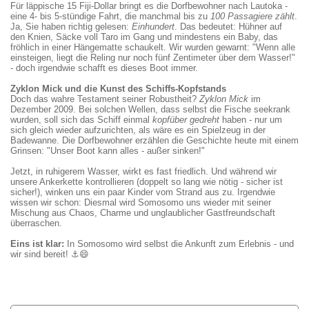
Für läppische 15 Fiji-Dollar bringt es die Dorfbewohner nach Lautoka -
eine 4- bis 5-stündige Fahrt, die manchmal bis zu
100 Passagiere zählt
.
Ja, Sie haben richtig gelesen:
Einhundert
. Das bedeutet: Hühner auf
den Knien, Säcke voll Taro im Gang und mindestens ein Baby, das
fröhlich in einer Hängematte schaukelt. Wir wurden gewarnt: "Wenn alle
einsteigen, liegt die Reling nur noch fünf Zentimeter über dem Wasser!"
- doch irgendwie schafft es dieses Boot immer.
Zyklon Mick und die Kunst des Schiffs-Kopfstands
Doch das wahre Testament seiner Robustheit?
Zyklon Mick
im
Dezember 2009. Bei solchen Wellen, dass selbst die Fische seekrank
wurden, soll sich das Schiff einmal
kopfüber gedreht
haben - nur um
sich gleich wieder aufzurichten, als wäre es ein Spielzeug in der
Badewanne. Die Dorfbewohner erzählen die Geschichte heute mit einem
Grinsen: "Unser Boot kann alles - außer sinken!"
Jetzt, in ruhigerem Wasser, wirkt es fast friedlich. Und während wir
unsere Ankerkette kontrollieren (doppelt so lang wie nötig - sicher ist
sicher!), winken uns ein paar Kinder vom Strand aus zu. Irgendwie
wissen wir schon: Diesmal wird Somosomo uns wieder mit seiner
Mischung aus Chaos, Charme und unglaublicher Gastfreundschaft
überraschen.
Eins ist klar:
In Somosomo wird selbst die Ankunft zum Erlebnis - und
wir sind bereit! ⚓
😄