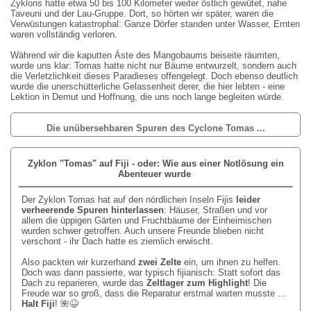
Zyklons hatte etwa 50 bis 100 Kilometer weiter östlich gewütet, nahe
Taveuni und der Lau-Gruppe. Dort, so hörten wir später, waren die
Verwüstungen katastrophal: Ganze Dörfer standen unter Wasser, Ernten
waren vollständig verloren.
Während wir die kaputten Äste des Mangobaums beiseite räumten,
wurde uns klar: Tomas hatte nicht nur Bäume entwurzelt, sondern auch
die Verletzlichkeit dieses Paradieses offengelegt. Doch ebenso deutlich
wurde die unerschütterliche Gelassenheit derer, die hier lebten - eine
Lektion in Demut und Hoffnung, die uns noch lange begleiten würde.
Die unübersehbaren Spuren des Cyclone Tomas ...
Zyklon "Tomas" auf Fiji - oder: Wie aus einer Notlösung ein
Abenteuer wurde
Der Zyklon Tomas hat auf den nördlichen Inseln Fijis
leider
verheerende Spuren hinterlassen
: Häuser, Straßen und vor
allem die üppigen Gärten und Fruchtbäume der Einheimischen
wurden schwer getroffen. Auch unsere Freunde blieben nicht
verschont - ihr Dach hatte es ziemlich erwischt.
Also packten wir kurzerhand
zwei Zelte
ein, um ihnen zu helfen.
Doch was dann passierte, war typisch fijianisch: Statt sofort das
Dach zu reparieren, wurde das
Zeltlager zum Highlight
! Die
Freude war so groß, dass die Reparatur erstmal warten musste ...
Halt Fiji
!
🌺😆