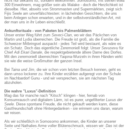
nicht nur bekannt ist, sondern willkommen. Somosomo, mit seinen etwa
300 Einwohnern, mag größer sein als Malake - doch die Herzlichkeit ist
dieselbe. Hier, abseits von Strommasten und Supermärkten, zeigt sich
Fijis Seele am unverfälschtesten: in lächelnden Gesichtern, die uns
beim Anlegen schon erwarten, und in der selbstverständlichen Art, mit
der man uns in ihr Leben einschließt.
Ankunftsrituale - von Paketen bis Palmenblättern
Unser erster Weg führt zum
Seveci-Clan
, wo wir das Päckchen von
Martin und Lydia überreichen. Die Freude ist groß, als die Familie die
Schweizer Mitbringsel auspackt - jedes Teil wird bestaunt, als wäre es
ein Schatz. Doch das eigentliche Zeremoniell folgt: Unser
Sevusevu
für
Chief
Adi Ekari Danale
, die respektgebietende ältere Dame des Dorfes.
Mit den zeremoniell überreichten Yaqona-Wurzeln in ihren Händen wirkt
sie wie die weise Großmutter der ganzen Insel.
Bei
Taina und Jim
, die wir schon vom letzten Besuch kennen, geht es
dann umso lockerer zu. Ihre Kinder erzählen aufgeregt von der Schule
im Nachbardorf Gunu - und wir versprechen, sie am nächsten Tag
abzuholen.
Die wahre "Luxus"-Definition
Mag das für manche nach "Kitsch" klingen - hier, fernab von
Konsumrausch und digitalem Lärm, ist es purer, ungefilterter
Luxus der
Seele
. Diese spontane Freude, die nicht gekauft werden kann, diese
Gastfreundschaft ohne Hintergedanken - sie erinnern uns daran, warum
wir reisen.
Als wir schließlich in Somosomo ankommen, die Kinder an unserer
Seite und Nathalies Arme voller Blütenschmuck, wissen wir:
Das
ist der