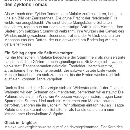
des Zyklons Tomas
Als wir nach dem Zyklon Tomas nach Malake zurückkehrten, bot sich
uns ein Bild der Zerrissenheit: Die grüne Pracht der Nordinseln Fijis
wirkte wie ausgebleicht. Wo einst dichte Mangobäume Schatten
spendeten, ragten nun nur noch skelettartige Äste in den Himmel - ihre
Blätter vom salzigen Sturmwind verbrannt, ihre Wurzeln der Gewalt des
Windes nicht gewachsen. Besonders traf uns der Anblick des uralten
Mangobaums des Dorfes, der nun entwurzelt am Boden lag wie ein
gefallener Riese.
Ein Schlag gegen die Selbstversorger
Für die Menschen in Malake bedeutete der Sturm mehr als nur zerstörte
Landschaft. Ihre Gärten - Lebensgrundlage und Stolz zugleich - waren
verwüstet: Bananenstauden geknickt, Tarofelder überschwemmt,
Zitrusbäume ihrer Früchte beraubt. Die salzverkrustete Erde würde
Monate brauchen, um sich zu erholen; bis die Ernten wieder reichlich
ausfielen, könnten Jahre vergehen.
Doch selbst in dieser Not zeigte sich die Widerstandskraft der Fijianer.
Während wir den Schaden dokumentierten, bemerkten wir erstaunt: Die
Palmen, die sich im Wind wie Akrobaten verbogen hatten, trugen kaum
Spuren des Sturms. Und auch die Menschen von Malake, obwohl
betroffen, verloren nie ihr Lächeln. "Wir pflanzen einfach neu an", sagte
Pulotu und zuckte mit den Schultern - als handle es sich um eine
lästige, aber überwindbare Aufgabe.
Glück im Unglück
Malake war vergleichsweise glimpflich davongekommen. Der Kern des