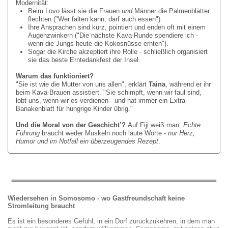
Modernität:
Beim Lovo lässt sie die Frauen
und
Männer die Palmenblätter
flechten ("Wer falten kann, darf auch essen").
Ihre Ansprachen sind kurz, pointiert und enden oft mit einem
Augenzwinkern ("Die nächste Kava-Runde spendiere ich -
wenn die Jungs heute die Kokosnüsse ernten").
Sogar die Kirche akzeptiert ihre Rolle - schließlich organisiert
sie das beste Erntedankfest der Insel.
Warum das funktioniert?
"Sie ist wie die Mutter von uns allen", erklärt
Taina
, während er ihr
beim Kava-Brauen assistiert. "Sie schimpft, wenn wir faul sind,
lobt uns, wenn wir es verdienen - und hat immer ein Extra-
Banakenblatt für hungrige Kinder übrig."
Und die Moral von der Geschicht’?
Auf Fiji weiß man:
Echte
F
ü
hrung
braucht weder Muskeln noch laute Worte -
nur Herz,
Humor und im Notfall ein
ü
berzeugendes Rezept
.
Wiedersehen in Somosomo - wo Gastfreundschaft keine
Stromleitung braucht
Es ist ein besonderes Gefühl, in ein Dorf zurückzukehren, in dem man