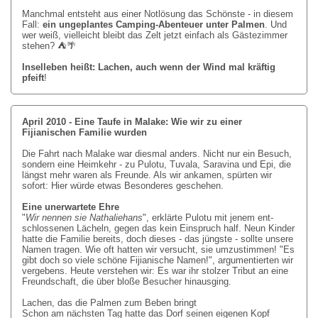
Manchmal entsteht aus einer Notlösung das Schönste - in diesem
Fall:
ein ungeplantes Camping-Abenteuer unter Palmen
. Und
wer weiß, vielleicht bleibt das Zelt jetzt einfach als Gästezimmer
stehen? ⛺
🌴
Inselleben heißt: Lachen, auch wenn der Wind mal kräftig
pfeift
!
April 2010 - Eine Taufe in Malake: Wie wir zu einer
Fijianischen Familie wurden
Die Fahrt nach Malake war diesmal anders. Nicht nur ein Besuch,
sondern eine Heim­kehr - zu Pulotu, Tuvala, Saravina und Epi, die
längst mehr waren als Freunde. Als wir ankamen, spürten wir
sofort: Hier würde etwas Besonderes geschehen.
Eine unerwartete Ehre
"
Wir nennen sie Nathaliehans
", erklärte Pulotu mit jenem ent­
schlos­senen Lächeln, gegen das kein Einspruch half. Neun Kinder
hatte die Familie bereits, doch dieses - das jüngste - sollte unsere
Namen tragen. Wie oft hatten wir versucht, sie umzustimmen! "Es
gibt doch so viele schöne Fijianische Namen!", argumentierten wir
vergebens. Heute verstehen wir: Es war ihr stolzer Tribut an eine
Freundschaft, die über bloße Besucher hinausging.
Lachen, das die Palmen zum Beben bringt
Schon am nächsten Tag hatte das Dorf seinen eigenen Kopf