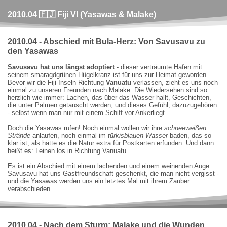
2010.04 🇫🇯 Fiji VI (Yasawas & Malake)
2010.04 - Abschied mit Bula-Herz: Von Savusavu zu
den Yasawas
Savusavu hat uns längst adoptiert
- dieser verträumte Hafen mit
seinem smaragdgrünen Hügelkranz ist für uns zur Heimat geworden.
Bevor wir die Fiji-Inseln Richtung
Vanuatu
verlassen, zieht es uns noch
einmal zu unseren Freunden nach Malake. Die Wiedersehen sind so
herzlich wie immer: Lachen, das über das Wasser hallt, Geschichten,
die unter Palmen getauscht werden, und dieses Gefühl, dazuzugehören
- selbst wenn man nur mit einem Schiff vor Ankerliegt.
Doch die Yasawas rufen! Noch einmal wollen wir ihre
schneeweißen
Strände
anlaufen, noch einmal im
türkisblauen Wasser
baden, das so
klar ist, als hätte es die Natur extra für Postkarten erfunden. Und dann
heißt es: Leinen los in Richtung Vanuatu.
Es ist ein Abschied mit einem lachenden und einem weinenden Auge.
Savusavu hat uns Gastfreundschaft geschenkt, die man nicht vergisst -
und die Yasawas werden uns ein letztes Mal mit ihrem Zauber
verabschieden.
2010.04 - Nach dem Sturm: Malake und die Wunden