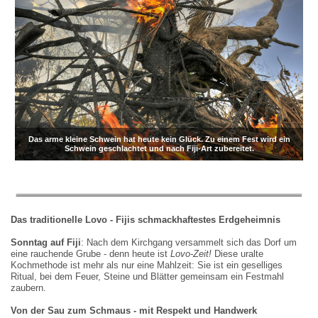
Das arme kleine Schwein hat heute kein Glück. Zu einem Fest wird ein
Schwein geschlachtet und nach Fiji-Art zubereitet.
Das traditionelle Lovo
-
Fijis schmackhaftestes Erdgeheimnis
Sonntag auf Fiji
: Nach dem Kirchgang versammelt sich das Dorf um
eine rauchende Grube - denn heute ist
Lovo-Zeit!
Diese uralte
Kochmethode ist mehr als nur eine Mahlzeit: Sie ist ein geselliges
Ritual, bei dem Feuer, Steine und Blätter gemeinsam ein Festmahl
zaubern.
Von der Sau zum Schmaus
-
mit Respekt und Handwerk