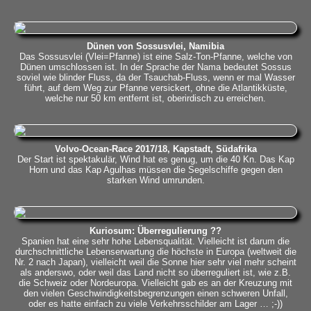
Dünen von Sossusvlei, Namibia
Das Sossusvlei (Vlei=Pfanne) ist eine Salz-Ton-Pfanne, welche von
Dünen umschlossen ist. In der Sprache der Nama bedeutet Sossus
soviel wie blinder Fluss, da der Tsauchab-Fluss, wenn er mal Wasser
führt, auf dem Weg zur Pfanne versickert, ohne die Atlantikküste,
welche nur 50 km entfernt ist, oberirdisch zu erreichen.
Volvo-Ocean-Race 2017/18, Kapstadt, Südafrika
Der Start ist spektakulär, Wind hat es genug, um die 40 Kn. Das Kap
Horn und das Kap Agulhas müssen die Segelschiffe gegen den
starken Wind umrunden.
Kuriosum: Überregulierung ??
Spanien hat eine sehr hohe Lebensqualität. Vielleicht ist darum die
durchschnittliche Lebenserwartung die höchste in Europa (weltweit die
Nr. 2 nach Japan), vielleicht weil die Sonne hier sehr viel mehr scheint
als anderswo, oder weil das Land nicht so überreguliert ist, wie z.B.
die Schweiz oder Nordeuropa. Vielleicht gab es an der Kreuzung mit
den vielen Geschwindigkeitsbegrenzungen einen schweren Unfall,
oder es hatte einfach zu viele Verkehrsschilder am Lager … ;-))