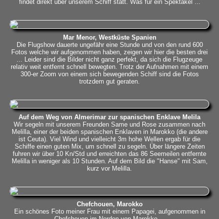
findet direkt über unserem Schiff statt. Was für ein Spektakel ...
Mar Menor, Westküste Spanien
Die Flugshow dauerte ungefähr eine Stunde und von den rund 600
Fotos welche wir aufgenommen haben, zeigen wir hier die besten drei
... Leider sind die Bilder nicht ganz perfekt, da sich die Flugzeuge
relativ weit entfernt schnell bewegten. Trotz der Aufnahmen mit einem
300-er Zoom von einem sich bewegenden Schiff sind die Fotos
trotzdem gut geraten.
Auf dem Weg von Almerimar zur spanischen Enklave Melila
Wir segeln mit unserem Freunden Same und Rose zusammen nach
Melilla, einer der beiden spanischen Enklaven in Marokko (die andere
ist Ceuta). Viel Wind und vielleicht 3m hohe Wellen ergab für die
Schiffe einen guten Mix, um schnell zu segeln. Über längere Zeiten
fuhren wir über 10 Kn/Std und erreichten das 86 Seemeilen entfernte
Melilla in weniger als 10 Stunden. Auf dem Bild die "Hanse" mit Sam,
kurz vor Melilla.
Chefchouen, Marokko
Ein schönes Foto meiner Frau mit einem Papagei, aufgenommen in
Chefchouen im Norden von Marokko ...