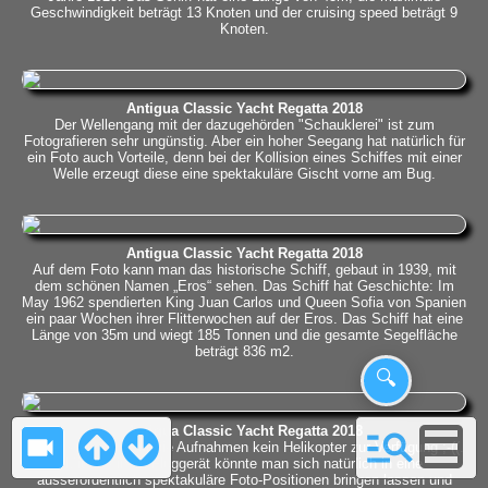
Geschwindigkeit beträgt 13 Knoten und der cruising speed beträgt 9
Knoten.
Antigua Classic Yacht Regatta 2018
Der Wellengang mit der dazugehörden "Schauklerei" ist zum
Fotografieren sehr ungünstig. Aber ein hoher Seegang hat natürlich für
ein Foto auch Vorteile, denn bei der Kollision eines Schiffes mit einer
Welle erzeugt diese eine spektakuläre Gischt vorne am Bug.
Antigua Classic Yacht Regatta 2018
Auf dem Foto kann man das historische Schiff, gebaut in 1939, mit
dem schönen Namen „Eros“ sehen. Das Schiff hat Geschichte: Im
May 1962 spendierten King Juan Carlos und Queen Sofia von Spanien
ein paar Wochen ihrer Flitterwochen auf der Eros. Das Schiff hat eine
Länge von 35m und wiegt 185 Tonnen und die gesamte Segelfläche
beträgt 836 m2.
🔍
Antigua Classic Yacht Regatta 2018
Leider stand uns für die Aufnahmen kein Helikopter zur Verfügung ;-((.
Mit so einem Fluggerät könnte man sich natürlich in eine
ausserordentlich spektakuläre Foto-Positionen bringen lassen und