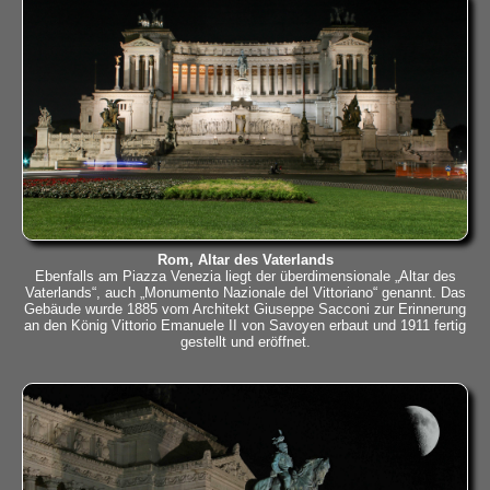
Rom, Altar des Vaterlands
Ebenfalls am Piazza Venezia liegt der überdimensionale „Altar des
Vaterlands“, auch „Monumento Nazionale del Vittoriano“ genannt. Das
Gebäude wurde 1885 vom Architekt Giuseppe Sacconi zur Erinnerung
an den König Vittorio Emanuele II von Savoyen erbaut und 1911 fertig
gestellt und eröffnet.