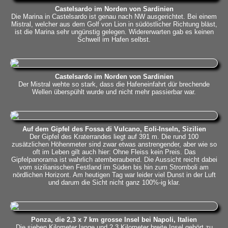
Castelsardo im Norden von Sardinien
Die Marina in Castelsardo ist genau nach NW ausgerichtet. Bei einem
Mistral, welcher aus dem Golf von Lion in südöstlicher Richtung bläst,
ist die Marina sehr ungünstig gelegen. Widererwarten gab es keinen
Schwell im Hafen selbst.
Castelsardo im Norden von Sardinien
Der Mistral wehte so stark, dass die Hafeneinfahrt dür brechende
Wellen überspühlt wurde und nicht mehr passierbar war.
Auf dem Gipfel des Fossa di Vulcano, Eoli-Inseln, Sizilien
Der Gipfel des Kraterrandes liegt auf 391 m. Die rund 100
zusätzlichen Höhenmeter sind zwar etwas anstrengender, aber wie so
oft im Leben gilt auch hier: Ohne Fleiss kein Preis. Das
Gipfelpanorama ist wahrlich atemberaubend. Die Aussicht reicht dabei
vom sizilianischen Festland im Süden bis hin zum Stromboli am
nördlichen Horizont. Am heutigen Tag war leider viel Dunst in der Luft
und darum die Sicht nicht ganz 100%-ig klar.
Ponza, die 2,3 x 7 km grosse Insel bei Napoli, Italien
Die sieben Kilometer lange und 2,3 Kilometer breite Insel gehört zu