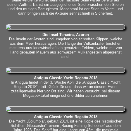
seine verdiente Ruhe, denn der nächste Bulle wartet bereits auf
seinen Auftritt. Es ist ein ausgeglichenes Spiel zwischen den Stieren
und den mutigen Portugiesen. Manchmal ist der Stier im Vorteil und
dann bringen sich die Akteure sehr schnell in Sicherheit.
Die Insel Terceira, Azoren
Die Inseln der Azoren sind umgeben von schroffen Klippen, welche
aus dem Meer herausragen. Die Hänge der Vulkankrater bestehen
meistens aus landwirtschaftlich genutzten Feldern, welche mit von
Hand gebauten Mauern aus schwarzem Vulkangestein abgegrenzt
sind.
Antigua Classic Yacht Regatta 2018
In Antigua findet in der 3. Woche April die „Antigua Classic Yacht
Regatta 2018“ statt. Glück für uns, dass wir an diesem Event
zufälligerweise hier vor Ort sind. Wir haben versucht, bei diesem
Megaspektakel einige schöne Bilder aufzunehmen
Antigua Classic Yacht Regatta 2018
Die Yacht „Columbia“, gebaut 2014, ist eine Kopie des historischen
Schiffes „Gloucester“, einem „Racing Fishing Schooner“ aus dem
Jahre 1923. Das Schiff hat eine Länge von 43m, die maximale